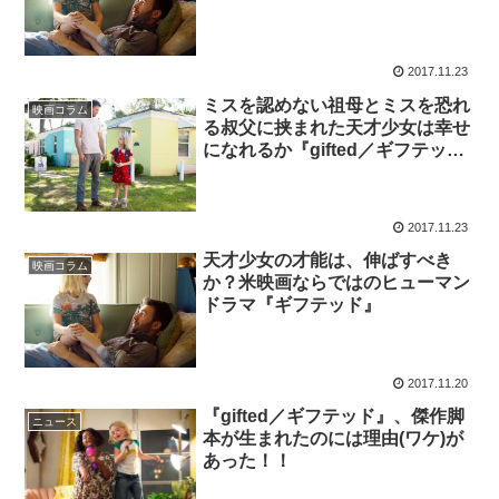
2017.11.23
ミスを認めない祖母とミスを恐れ
映画コラム
る叔父に挟まれた天才少女は幸せ
になれるか『gifted／ギフテッ
ド』
2017.11.23
天才少女の才能は、伸ばすべき
映画コラム
か？米映画ならではのヒューマン
ドラマ『ギフテッド』
2017.11.20
『gifted／ギフテッド』、傑作脚
ニュース
本が生まれたのには理由(ワケ)が
あった！！