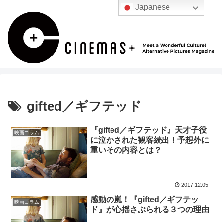
Japanese
gifted／ギフテッド
『gifted／ギフテッド』天才子役
映画コラム
に泣かされた観客続出！予想外に
重いその内容とは？
2017.12.05
感動の嵐！『gifted／ギフテッ
映画コラム
ド』が心揺さぶられる３つの理由