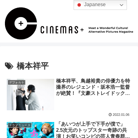
Japanese
橋本祥平
橋本祥平、鳥越裕貴の俳優力を特
デフォルト
撮界のレジェンド・坂本浩一監督
が絶賛！『文豪ストレイドックス
BEAST』インタビュー
2022.01.06
「あいつが上手で下手が僕で」
ドラマニュース
2.5次元のトップスター奇跡の共
演！お笑いコンビの芸人青春群像