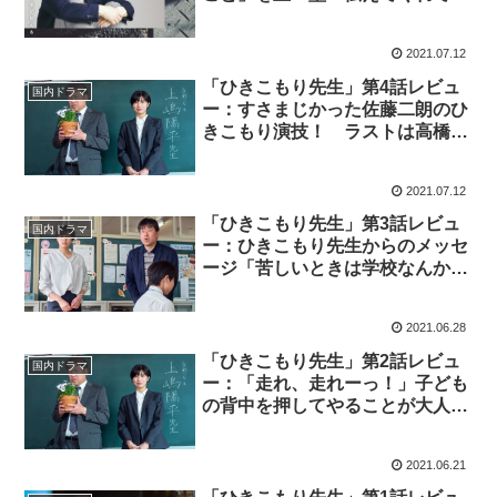
謝（※ストーリーネタバレあり）
2021.07.12
「ひきこもり先生」第4話レビュ
国内ドラマ
ー：すさまじかった佐藤二朗のひ
きこもり演技！ ラストは高橋克
典に宣戦布告？（※ストーリーネ
タバレあり）
2021.07.12
「ひきこもり先生」第3話レビュ
国内ドラマ
ー：ひきこもり先生からのメッセ
ージ「苦しいときは学校なんか来
なくていい！」（※ストーリーネ
タバレあり）
2021.06.28
「ひきこもり先生」第2話レビュ
国内ドラマ
ー：「走れ、走れーっ！」子ども
の背中を押してやることが大人の
役割（※ストーリーネタバレあ
り）
2021.06.21