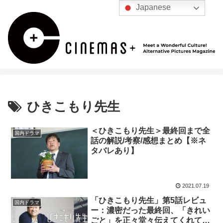
Japanese
ひきこもり先生
＜ひきこもり先生＞最終回まで全
国内ドラマ
話の解説/考察/感想まとめ【※ネ
タバレあり】
2021.07.19
「ひきこもり先生」第5話レビュ
国内ドラマ
ー：濃密だった最終回、「きれい
ごと」を正々堂々伝えてくれて感