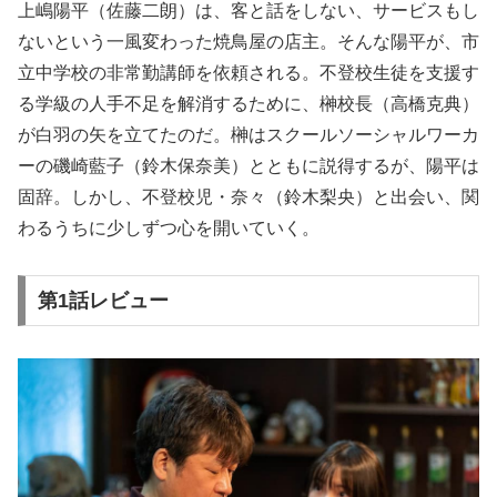
上嶋陽平（佐藤二朗）は、客と話をしない、サービスもし
ないという一風変わった焼鳥屋の店主。そんな陽平が、市
立中学校の非常勤講師を依頼される。不登校生徒を支援す
る学級の人手不足を解消するために、榊校長（高橋克典）
が白羽の矢を立てたのだ。榊はスクールソーシャルワーカ
ーの磯崎藍子（鈴木保奈美）とともに説得するが、陽平は
固辞。しかし、不登校児・奈々（鈴木梨央）と出会い、関
わるうちに少しずつ心を開いていく。
第1話レビュー