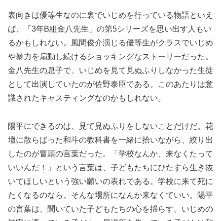
表向きは優等生なのに裏でいじめを行っている物語といえ
ば、「3年B組金八先生」の第5シリーズを思い出す人もい
るかもしれない。風間俊介演じる優等生がクラスでいじめ
や暴力を扇動し続けるショッキングなストーリーだった。
金八先生の息子で、いじめを見て見ぬふりしなかった生徒
として出演していたのが佐野泰臣である。このあたりは意
識されたキャスティングなのかもしれない。
陽平にできるのは、見て見ぬふりをしないことだけだ。花
壇に散らばった和斗の教科書を一緒に拾いながら、絞り出
したのが冒頭の言葉だった。「学校なんか、来なくたって
いいんだ！」という言葉は、子どもたちにひたすら生き抜
いてほしいという強い願いの表れである。学校に来て死に
たくなるのなら、そんな場所になんか来なくていい。陽平
の言葉は、聞いていた子どもたちの心を揺らす。いじめの