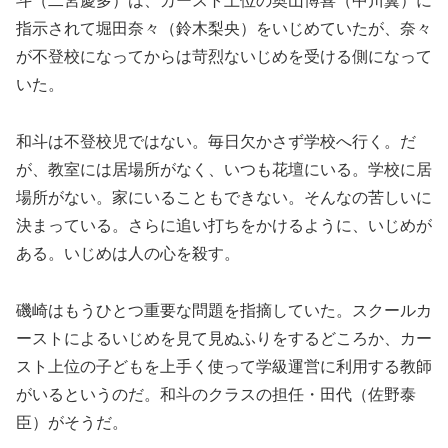
斗（二宮慶多）は、カースト上位の奥山博喜（中川翼）に
指示されて堀田奈々（鈴木梨央）をいじめていたが、奈々
が不登校になってからは苛烈ないじめを受ける側になって
いた。
和斗は不登校児ではない。毎日欠かさず学校へ行く。だ
が、教室には居場所がなく、いつも花壇にいる。学校に居
場所がない。家にいることもできない。そんなの苦しいに
決まっている。さらに追い打ちをかけるように、いじめが
ある。いじめは人の心を殺す。
磯崎はもうひとつ重要な問題を指摘していた。スクールカ
ーストによるいじめを見て見ぬふりをするどころか、カー
スト上位の子どもを上手く使って学級運営に利用する教師
がいるというのだ。和斗のクラスの担任・田代（佐野泰
臣）がそうだ。