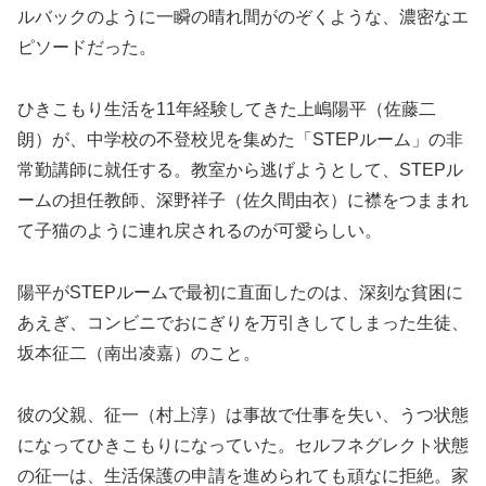
ルバックのように一瞬の晴れ間がのぞくような、濃密なエ
ピソードだった。
ひきこもり生活を11年経験してきた上嶋陽平（佐藤二
朗）が、中学校の不登校児を集めた「STEPルーム」の非
常勤講師に就任する。教室から逃げようとして、STEPル
ームの担任教師、深野祥子（佐久間由衣）に襟をつままれ
て子猫のように連れ戻されるのが可愛らしい。
陽平がSTEPルームで最初に直面したのは、深刻な貧困に
あえぎ、コンビニでおにぎりを万引きしてしまった生徒、
坂本征二（南出凌嘉）のこと。
彼の父親、征一（村上淳）は事故で仕事を失い、うつ状態
になってひきこもりになっていた。セルフネグレクト状態
の征一は、生活保護の申請を進められても頑なに拒絶。家