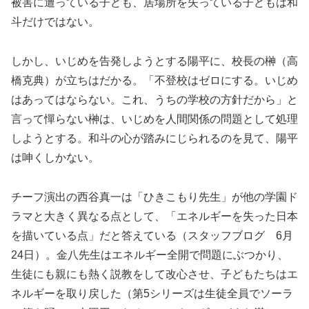
被害に遭っている子ども、居場所を失っている子どもは和
斗だけではない。
しかし、いじめを告発しようとする陽平に、校長の榊（高
橋克典）が立ちはだかる。「不登校はゼロにする。いじめ
はあってはならない。これ、うちの学校の方針だから」と
言って憚らない榊は、いじめを人間関係の問題として処理
しようとする。和斗の心が踏みにじられるのを見て、陽平
は呻くしかない。
チーフ演出の西谷真一は「ひきこもり先生」が他の学園ド
ラマと大きく異なる点として、「エネルギーを失った日本
を描いている点」だと答えている（スタッフブログ 6月
24日）。金八先生はエネルギー全開で問題にぶつかり、
生徒にも親にも熱く説教をして改心させ、子どもたちはエ
ネルギーを取り戻した（第5シリーズは生徒全員でソーラ