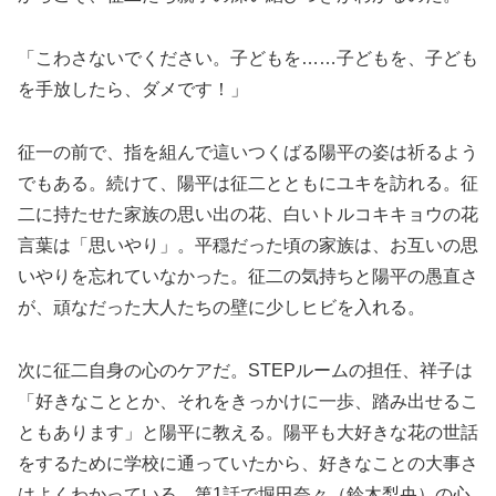
「こわさないでください。子どもを……子どもを、子ども
を手放したら、ダメです！」
征一の前で、指を組んで這いつくばる陽平の姿は祈るよう
でもある。続けて、陽平は征二とともにユキを訪れる。征
二に持たせた家族の思い出の花、白いトルコキキョウの花
言葉は「思いやり」。平穏だった頃の家族は、お互いの思
いやりを忘れていなかった。征二の気持ちと陽平の愚直さ
が、頑なだった大人たちの壁に少しヒビを入れる。
次に征二自身の心のケアだ。STEPルームの担任、祥子は
「好きなこととか、それをきっかけに一歩、踏み出せるこ
ともあります」と陽平に教える。陽平も大好きな花の世話
をするために学校に通っていたから、好きなことの大事さ
はよくわかっている。第1話で堀田奈々（鈴木梨央）の心