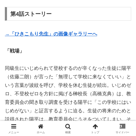
第4話ストーリー
→「ひきこもり先生」の画像ギャラリーへ
「戦場」
同級生にいじめられて登校するのが辛くなった生徒に陽平
（佐藤二朗）が言った「無理して学校に来なくていい」と
いう言葉が波紋を呼び、学校を休む生徒が続出。いじめゼ
ロ、不登校ゼロを方針に掲げる榊校長（高橋克典）は、教
育委員会の聞き取り調査を受ける陽平に「この学校にはい
じめがない」と証言するように迫る。生徒の将来のためと
説得された陽平は、教育委員会にうそをついてしまい、そ
れを苦に再び家にひきこもってしまう。
メニュー
ホーム
検索
トップ
サイドバー