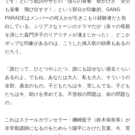
です」という歌詞やサビの「僕らの青春 命がけさ 苦労
も栄養 飛び出すぞ！」という部分が印象的。GANG
PARADEはメンバーの何人かが引きこもり経験者だと告
白している。シリアスなトーンのドラマだが（奈々の母親
を演じた嘉門洋子のリアリティが凄まじかった）、どこか
ポップな印象があるのは、こうした挿入歌の効果もあるの
だろう。
「誰だって、ひとつやふたつ、誰にも話せない過去ぐらい
あるわよ。でもね、あなたは大人、私も大人。そういうの
全部、過去のもの。子どもたちは今、苦しんでる。子ども
たちは今、助けを求めてる。不登校の問題は、命の問題な
の」
これはスクールカウンセラー・磯崎藍子（鈴木保奈美）が
非常勤講師になるのをためらう陽平にかけた言葉。今、苦