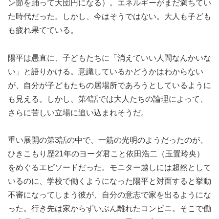
ン節を踊って大団円になる）。エネルギーがまだ満ちてい
た時代だった。しかし、今はそうではない。大人も子ども
も疲れ果てている。
陽平は愚直に、子どもたちに「消えていい人間なんかいな
い」と語りかける。意識しているかどうかはわからない
が、自分が子どもたちの居場所であろうとしているように
も見える。しかし、第4話では大人たちの論理によって、
さらに苦しい立場に追い込まれそうだ。
重い展開の第3話の中で、一筋の光明のようだったのが、
ひきこもり歴21年のヨーダ君こと依田浩二（玉置玲央）
をめぐるエピソードだった。モニター越しには超然として
いるのに、学校で働くようになった陽平と対面すると挙動
不審になってしまう彼が、自分の意志で家を出るようにな
った。行き先は家からずいぶん離れたコンビニ。そこで働