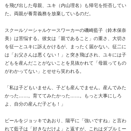
を飛び出した母親、ユキ（内山理名）も帰宅を拒否してい
た。両親が養育義務を放棄しているのだ。
スクールソーシャルケースワーカーの磯崎藍子（鈴木保奈
美）は苦悩する。彼女は「親であること」の重さ、大切さ
を征一とユキに訴えかけるが、まったく届かない。征二に
は「お父さんは悪くない！」と突き飛ばされ、ユキには子
どもを産んだことがないことを見抜かれて「母親ってもの
がわかってない」とせせら笑われる。
「私は子どもいません、子ども産んでません。産んでみた
かった……。育ててみたかった……。もっと大事にしろ
よ、自分の産んだ子ども！」
ビールをジョッキであおり、陽平に「強いですね」と言わ
れて藍子は「好きなだけよ」と返すが、これはダブルミー