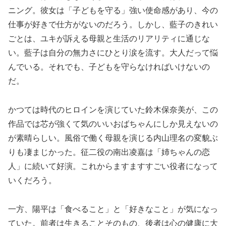
ニング。彼女は「子どもを守る」強い使命感があり、今の
仕事が好きで仕方がないのだろう。しかし、藍子のきれい
ごとは、ユキが訴える母親と生活のリアリティに通じな
い。藍子は自分の無力さにひとり涙を流す。大人だって悩
んでいる。それでも、子どもを守らなければいけないの
だ。
かつては時代のヒロインを演じていた鈴木保奈美が、この
作品では芯が強くて気のいいおばちゃんにしか見えないの
が素晴らしい。風俗で働く母親を演じる内山理名の変貌ぶ
りも凄まじかった。征二役の南出凌嘉は「姉ちゃんの恋
人」に続いて好演。これからますますすごい役者になって
いくだろう。
一方、陽平は「食べること」と「好きなこと」が気になっ
ていた。前者は生きることそのもの、後者は心の健康に大