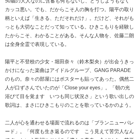
50歳の大人なのに含蓄も何もないし、どうしようもなく
カッコ悪い。でも、だからこそ人の胸を打つ。陽平の取り
柄といえば「生きる、ただそれだけ」。だけど、それがも
っとも大切なことだって知っている。ひきこもりを経験し
たからこそ、わかることがある。そんな人物を、佐藤二朗
は全身全霊で表現している。
陽平と不登校の少女・堀田奈々（鈴木梨央）が出会うきっ
かけになった楽曲はアイドルグループ、GANG PARADE
のもの。奈々の部屋にはポスターも貼ってあった。偶然二
人が口ずさんでいたのが「Close your eyes」。「朝の光
浴びて目を覚ます いつも同じ状況さ」という歌い出しの
歌詞は、まさにひきこもりのことを歌っているかのよう。
二人が心を通わせる場面で流れるのは「ブランニューパレ
ード」。「何度も生き返るのです こう見えて苦労人なん