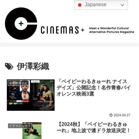
Japanese
伊澤彩織
「ベイビーわるきゅーれ ナイス
金曜映画ナビ
デイズ」公開記念！名作青春バイ
オレンス映画3選
2024.09.27
【2024秋】「ベイビーわるきゅ
ドラマニュース
ーれ」地上波で連ドラ放送決定！