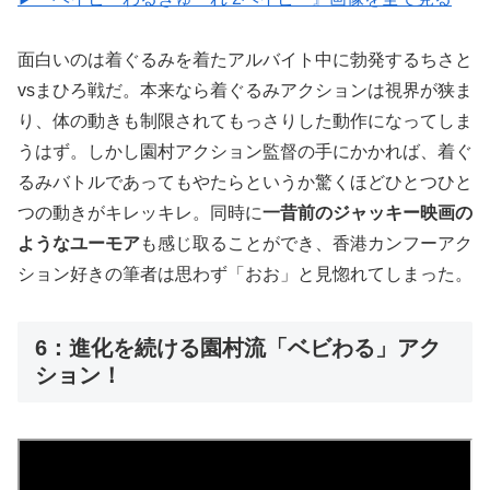
面白いのは着ぐるみを着たアルバイト中に勃発するちさと
vsまひろ戦だ。本来なら着ぐるみアクションは視界が狭ま
り、体の動きも制限されてもっさりした動作になってしま
うはず。しかし園村アクション監督の手にかかれば、着ぐ
るみバトルであってもやたらというか驚くほどひとつひと
つの動きがキレッキレ。同時に
一昔前のジャッキー映画の
ようなユーモア
も感じ取ることができ、香港カンフーアク
ション好きの筆者は思わず「おお」と見惚れてしまった。
6：進化を続ける園村流「ベビわる」アク
ション！