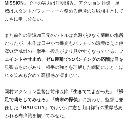
MISSION
』でその実力は証明済み。アクション俳優・丞
威はスタントパフォーマーを務める伊澤の対戦相手として
まさに申し分ない。
また前作の伊澤vs三元のバトルは光源が少なく薄暗い場所
だったが、本作は日中かつ採光もバッチリの環境ゆえに伊
澤vs丞威戦の一挙手一投足がより見やすくなっている。
フ
ェイントや寸止め、ゼロ距離でのパンチングの応酬
は目を
見張るものがあり、相手の強さを理解した瞬間にふとこぼ
れる笑みも含めて高揚感が凄まじい。
園村アクション監督は前作以降『
生きててよかった
』『
裸
足で鳴らしてみせろ
』『
終末の探偵
』に携わり、監督も兼
任した『
BAD CITY
』では小沢仁志と山口祥行の重厚感あ
ふれる肉弾戦を描いてみせた。