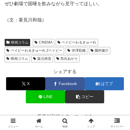
ぜひ劇場で固唾を飲みながら見守ってほしい。
（文：葦見川和哉）
映画コラム
CINEMA
ベイビーわるきゅーれ
ベイビーわるきゅーれ 2ベイビー
伊澤彩織
園村健介
映画コラム
阪元裕吾
髙石あかり
シェアする
X
Facebook
はてブ
LINE
コピー
葦見川和哉をフォローする
メニュー
ホーム
検索
トップ
サイドバー