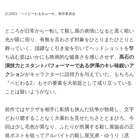
(C)2021「ベイビーわるきゅーれ」製作委員会
ところが日常から一転して殺し屋の表情になると黒く暗い
光が眼に宿り、有無を言わさず対象をひとりまたひとりと
葬っていく。躊躇なく引き金を引いてヘッドショットを撃
ち込む姿はいかにも映画的な嘘臭さを感じさせず、
髙石の
演技力とスタントパフォーマーである伊澤のキレ味鋭いア
クション
がキャラクターに説得力を与えていた。もちろん
『ベビわる2』もその要素を大前提として成り立っている
ことは疑いようがない。
前作ではヤクザを相手に私情も挟んだ抗争が勃発し、文字
どおり臆することなく大暴れを見せたちさととまひろ。今
回は少し毛色が異なり、ふたりが所属する殺し屋協会の正
規ポストを狙ってアルバイトの殺し屋兄弟・ゆうり（丞