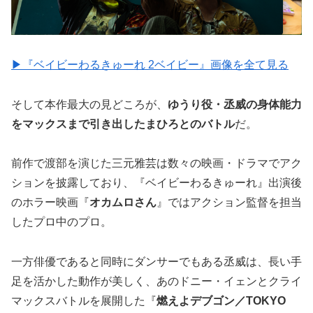
▶︎『ベイビーわるきゅーれ 2ベイビー』画像を全て見る
そして本作最大の見どころが、
ゆうり役・丞威の身体能力
をマックスまで引き出したまひろとのバトル
だ。
前作で渡部を演じた三元雅芸は数々の映画・ドラマでアク
ションを披露しており、『ベイビーわるきゅーれ』出演後
のホラー映画『
オカムロさん
』ではアクション監督を担当
したプロ中のプロ。
一方俳優であると同時にダンサーでもある丞威は、長い手
足を活かした動作が美しく、あのドニー・イェンとクライ
マックスバトルを展開した『
燃えよデブゴン／TOKYO