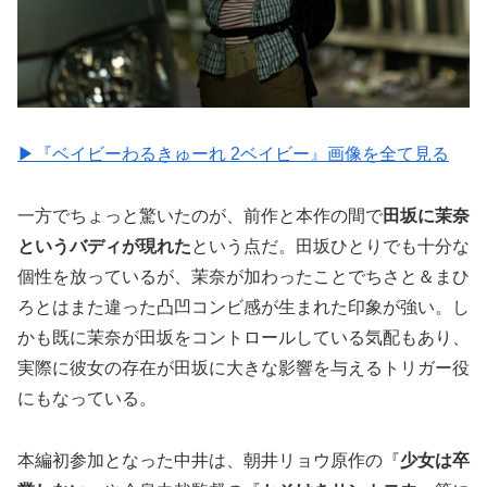
▶︎『ベイビーわるきゅーれ 2ベイビー』画像を全て見る
一方でちょっと驚いたのが、前作と本作の間で
田坂に茉奈
というバディが現れた
という点だ。田坂ひとりでも十分な
個性を放っているが、茉奈が加わったことでちさと＆まひ
ろとはまた違った凸凹コンビ感が生まれた印象が強い。し
かも既に茉奈が田坂をコントロールしている気配もあり、
実際に彼女の存在が田坂に大きな影響を与えるトリガー役
にもなっている。
本編初参加となった中井は、朝井リョウ原作の『
少女は卒