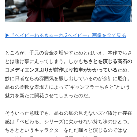
▶︎『ベイビーわるきゅーれ 2ベイビー』画像を全て見る
ところが。手元の資金を増やすためとはいえ、本作でちさ
とは賭け事に走ってしまう。しかも
ちさとを演じる髙石の
コメディエンヌぶりが前作より拍車がかかっている
ため、
妙に只者ならぬ雰囲気を醸し出しているのが余計に厄介。
髙石の柔軟な表現力によって“ギャンブラーちさと”という
魅力を新たに開花させてしまったのだ。
そういった意味でも、髙石の底の見えないズバ抜けた存在
感は「ベビわる」シリーズに欠かせない持ち味のひとつ。
ちさとというキャラクターをただ飄々と演じるのではな