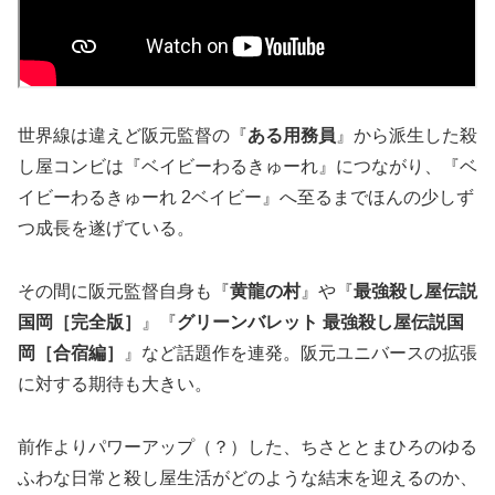
世界線は違えど阪元監督の『
ある用務員
』から派生した殺
し屋コンビは『ベイビーわるきゅーれ』につながり、『ベ
イビーわるきゅーれ 2ベイビー』へ至るまでほんの少しず
つ成長を遂げている。
その間に阪元監督自身も『
黄龍の村
』や『
最強殺し屋伝説
国岡［完全版］
』『
グリーンバレット 最強殺し屋伝説国
岡［合宿編］
』など話題作を連発。阪元ユニバースの拡張
に対する期待も大きい。
前作よりパワーアップ（？）した、ちさととまひろのゆる
ふわな日常と殺し屋生活がどのような結末を迎えるのか、