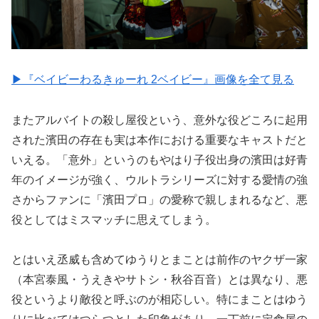
▶︎『ベイビーわるきゅーれ 2ベイビー』画像を全て見る
またアルバイトの殺し屋役という、意外な役どころに起用
された濱田の存在も実は本作における重要なキャストだと
いえる。「意外」というのもやはり子役出身の濱田は好青
年のイメージが強く、ウルトラシリーズに対する愛情の強
さからファンに「濱田プロ」の愛称で親しまれるなど、悪
役としてはミスマッチに思えてしまう。
とはいえ丞威も含めてゆうりとまことは前作のヤクザ一家
（本宮泰風・うえきやサトシ・秋谷百音）とは異なり、悪
役というより敵役と呼ぶのが相応しい。特にまことはゆう