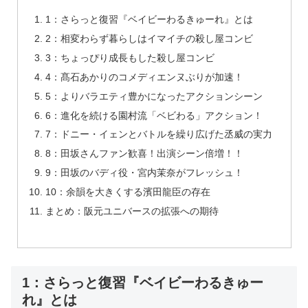
1：さらっと復習『ベイビーわるきゅーれ』とは
2：相変わらず暮らしはイマイチの殺し屋コンビ
3：ちょっぴり成長もした殺し屋コンビ
4：髙石あかりのコメディエンヌぶりが加速！
5：よりバラエティ豊かになったアクションシーン
6：進化を続ける園村流「ベビわる」アクション！
7：ドニー・イェンとバトルを繰り広げた丞威の実力
8：田坂さんファン歓喜！出演シーン倍増！！
9：田坂のバディ役・宮内茉奈がフレッシュ！
10：余韻を大きくする濱田龍臣の存在
まとめ：阪元ユニバースの拡張への期待
1：さらっと復習『ベイビーわるきゅー
れ』とは