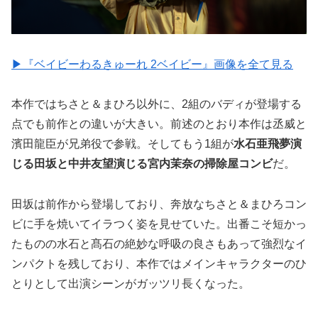
▶︎『ベイビーわるきゅーれ 2ベイビー』画像を全て見る
本作ではちさと＆まひろ以外に、2組のバディが登場する
点でも前作との違いが大きい。前述のとおり本作は丞威と
濱田龍臣が兄弟役で参戦。そしてもう1組が
水石亜飛夢演
じる田坂と中井友望演じる宮内茉奈の掃除屋コンビ
だ。
田坂は前作から登場しており、奔放なちさと＆まひろコン
ビに手を焼いてイラつく姿を見せていた。出番こそ短かっ
たものの水石と髙石の絶妙な呼吸の良さもあって強烈なイ
ンパクトを残しており、本作ではメインキャラクターのひ
とりとして出演シーンがガッツリ長くなった。