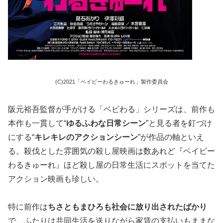
(C)2021「ベイビーわるきゅーれ」製作委員会
阪元裕吾監督が手がける「ベビわる」シリーズは、前作も
本作も一貫して“
ゆるふわな日常シーン
”と見る者を釘づけ
にする“
キレキレのアクションシーン
”が作品の軸といえ
る。殺伐とした雰囲気の殺し屋映画は数あれど『ベイビー
わるきゅーれ』ほど殺し屋の日常生活にスポットを当てた
アクション映画も珍しい。
特に前作は
ちさともまひろも社会に放り出されたばかり
で、ふたりは共同生活を送りながら家賃の支払いもままな