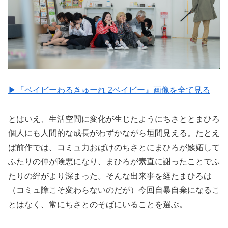
▶︎『ベイビーわるきゅーれ 2ベイビー』画像を全て見る
とはいえ、生活空間に変化が生じたようにちさととまひろ
個人にも人間的な成長がわずかながら垣間見える。たとえ
ば前作では、コミュ力おばけのちさとにまひろが嫉妬して
ふたりの仲が険悪になり、まひろが素直に謝ったことでふ
たりの絆がより深まった。そんな出来事を経たまひろは
（コミュ障こそ変わらないのだが）今回自暴自棄になるこ
とはなく、常にちさとのそばにいることを選ぶ。