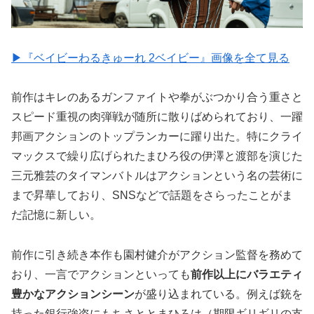
▶︎『ベイビーわるきゅーれ 2ベイビー』画像を全て見る
前作はキレのあるガンファイトや拳がぶつかり合う重さと
スピード重視の肉弾戦が随所に散りばめられており、一躍
邦画アクションのトップランカーに躍り出た。特にクライ
マックスで繰り広げられたまひろ役の伊澤と渡部を演じた
三元雅芸のタイマンバトルはアクションという名の芸術に
まで昇華しており、SNSなどで話題をさらったことがま
だ記憶に新しい。
前作に引き続き本作も園村健介がアクション監督を務めて
おり、一言でアクションといっても
前作以上にバラエティ
豊かなアクションシーン
が盛り込まれている。例えば銃を
持った銀行強盗にもちさととまひろは（期限ギリギリの支