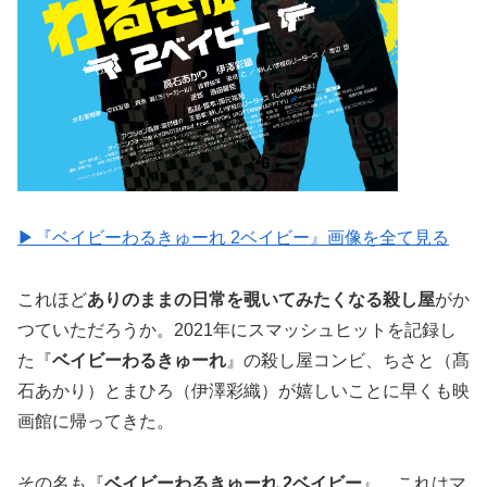
▶︎『ベイビーわるきゅーれ 2ベイビー』画像を全て見る
これほど
ありのままの日常を覗いてみたくなる殺し屋
がか
つていただろうか。2021年にスマッシュヒットを記録し
た『
ベイビーわるきゅーれ
』の殺し屋コンビ、ちさと（髙
石あかり）とまひろ（伊澤彩織）が嬉しいことに早くも映
画館に帰ってきた。
その名も『
ベイビーわるきゅーれ 2ベイビー
』。これはマ