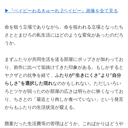
▶︎『ベイビーわるきゅーれ 2ベイビー』画像を全て見る
命を狙う立場でありながら、命を狙われる立場となったち
さととまひろの私生活にはどのような変化があったのだろ
うか。
まずふたりが共同生活を送る部屋にポップさが加わってお
り、前作に比べて垢抜けてきた印象がある。もしかすると
ヤクザとの抗争を経て、
ふたりが“生きにくさ”より“自分
らしさ”を選択した現れ
なのかもしれない。ただしいろい
ろとツケが回ったのか部屋の広さは明らかに狭くなってお
り、ちさとの「最近とり肉しか食べていない」という発言
からもふたりの生活状況が窺える。
懸案だった生活費等の管理はどうか。こればかりはどうや