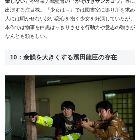
業しない
』や今泉力哉監督の『
かそけきサンカヨウ
』等に
出演する注目株。『少女は～』では図書室に拠り所を求め
人には明かせない淡い恋心を抱く少女を好演していたが、
本作では物事を白黒はっきりさせる行動力や意志の強さが
なんとも頼もしい。
10：余韻を大きくする濱田龍臣の存在