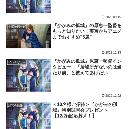
2023.09.15
『かがみの孤城』の原恵一監督を
金曜映画ナビ
もっと知りたい！実写からアニメ
までおすすめ“5選”
2022.12.23
『かがみの孤城』原恵一監督イン
インタビュー
タビュー 「居場所がないのは当
たり前」と教えてあげたい
2022.12.22
＜10名様ご招待＞『かがみの孤
試写会情報
城』特別試写会プレゼント
【12/2(金)応募〆！】