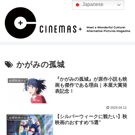
Japanese
かがみの孤城
『かがみの孤城』が原作小説も映
金曜映画ナビ
画も傑作である理由｜本屋大賞発
表記念！
2024.04.12
【シルバーウィークに観たい】秋
金曜映画ナビ
映画のおすすめ“5選”