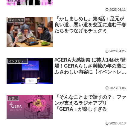
2023.06.11
「かしましめし」第3話：足元が
国内ドラマ
良い道、悪い道を交互に進む千春
たちをつなげるチュクミ
2023.04.25
#GERA大感謝祭 に芸人14組が登
インタビュー
場！GERAらしさ満載の年の瀬に
ふさわしい内容に【イベントレ
ポ】
2023.01.06
「そんなことまで話すの？」ファ
お笑い
ンが支えるラジオアプリ
「GERA」が楽しすぎる
2022.08.13