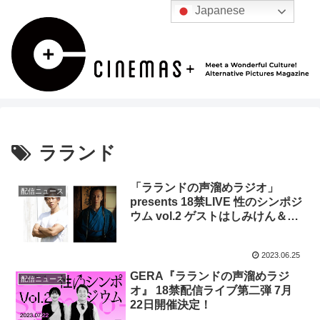
Japanese
ラランド
「ラランドの声溜めラジオ」
配信ニュース
presents 18禁LIVE 性のシンポジ
ウム vol.2 ゲストはしみけん＆鵺
神蓮に決定！
2023.06.25
GERA『ラランドの声溜めラジ
配信ニュース
オ』 18禁配信ライブ第二弾 7月
22日開催決定！