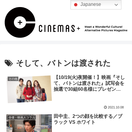
Japanese
そして、バトンは渡された
【10/19(火)夜開催！】映画『そし
その他
て、バトンは渡された』試写会を
抽選で30組60名様にプレゼント
のお知らせ！
2021.10.08
田中圭、2つの顔を比較する／ブ
俳優・映画人コラム
ラック VS ホワイト