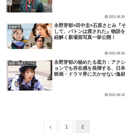
2021.08.30
永野芽郁×田中圭×石原さとみ『そ
画像解禁
して、バトンは渡された』物語を
紐解く新場面写真一挙公開！
2021.08.26
永野芽郁の秘めたる底力：アクシ
俳優・映画人コラム
ョンでも存在感を発揮する、日本
映画・ドラマ界に欠かせない逸材
2021.08.18
前
1
2