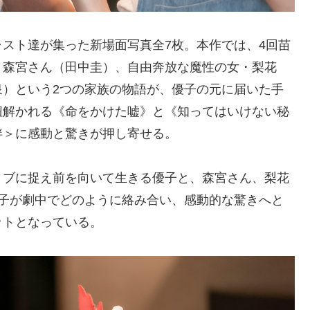
スト達が集った新場面写真全7枚。本作では、4回苗
・森宮さん（田中圭）、自由奔放な魔性の女・梨花
泉）という2つの家族の物語が、優子の元に届いた手
紐解かれる《命をかけた嘘》と《知ってはいけない秘
絆＞に感動と驚きが押し寄せる。
ィブに捉え前を向いて生きる優子と、森宮さん、梨花
親子が劇中でどのように絡み合い、感動的な驚きへと
ットとなっている。