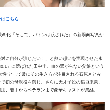
ーはこちら
の映画化『そして、バトンは渡された』の新場面写真が
絶対に自分が演じたい！」と熱い想いを実現させた永
No.1」に選ばれた田中圭。血の繋がらない父娘という
女性”として常にその生き方が注目される石原さとみ
ーで初の母親役を演じ、さらに天才子役の稲垣来泉、
南朋、若手からベテランまで豪華キャストが集結。