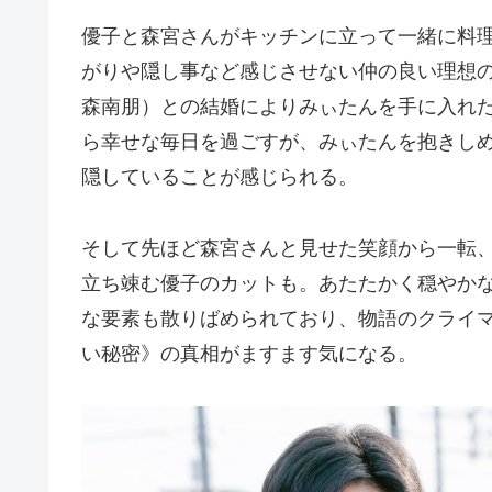
優子と森宮さんがキッチンに立って一緒に料
がりや隠し事など感じさせない仲の良い理想
森南朋）との結婚によりみぃたんを手に入れ
ら幸せな毎日を過ごすが、みぃたんを抱きし
隠していることが感じられる。
そして先ほど森宮さんと見せた笑顔から一転
立ち竦む優子のカットも。あたたかく穏やか
な要素も散りばめられており、物語のクライ
い秘密》の真相がますます気になる。