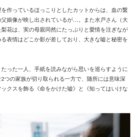
理を作っているほっこりとしたカットからは、血の繋
の父娘像が映し出されているが…。また水戸さん（大
た梨花は、実の母親同然にたっぷりと愛情を注ぎなが
める表情はどこか影が差しており、大きな嘘と秘密を
、たった一人、手紙を読みながら思いを巡らすように
な2つの家族が切り取られる一方で、随所には意味深
マックスを飾る《命をかけた嘘》と《知ってはいけな