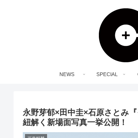
NEWS
SPECIAL
永野芽郁×田中圭×石原さとみ
紐解く新場面写真一挙公開！