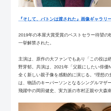
『そして、バトンは渡された』画像ギャラリ
2019年の本屋大賞受賞のベストセラー待望
一挙解禁された。
主演は、原作の大ファンでもあり「この役は
野芽郁。共演は、2021年「父親にしたい俳優
全く新しい親子像を感動的に演じる。“理想の
は、物語のキーパーソンとなるシングルマザ
飛躍中の岡田健史、実力派の市村正親や大森