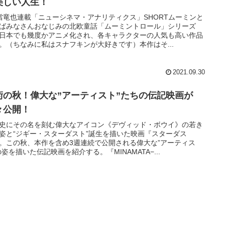
美しい人生！
當竜也連載「ニューシネマ・アナリティクス」SHORTムーミンと
ばみなさんおなじみの北欧童話「ムーミントロール」シリーズ
日本でも幾度かアニメ化され、各キャラクターの人気も高い作品
。（ちなみに私はスナフキンが大好きです）本作はそ...
2021.09.30
術の秋！偉⼤な”アーティスト”たちの伝記映画が
々公開！
史にその名を刻む偉⼤なアイコン《デヴィッド・ボウイ》の若き
姿と“ジギー・スターダスト”誕⽣を描いた映画『スターダス
。この秋、本作を含め3週連続で公開される偉⼤な”アーティス
の姿を描いた伝記映画を紹介する。『MINAMATA−...