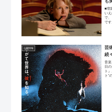
も
■増
いえ
で、
です
芸
公開情報
続
⾳楽
⽇の
ト』
ト”