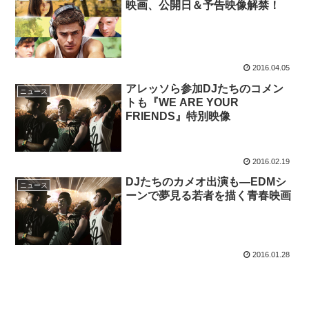
映画、公開日＆予告映像解禁！
2016.04.05
アレッソら参加DJたちのコメン
ニュース
トも『WE ARE YOUR
FRIENDS』特別映像
2016.02.19
DJたちのカメオ出演も―EDMシ
ニュース
ーンで夢見る若者を描く青春映画
2016.01.28