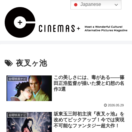
Japanese
夜叉ヶ池
この美しさには、毒がある――篠
金曜映画ナビ
田正浩監督が描いた愛と幻想の名
作3選
2026.05.29
坂東玉三郎初主演『夜叉ヶ池』を
金曜映画ナビ
改めてピックアップ！今では実現
不可能なファンタジー超大作！