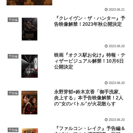
2023.06.21
『クレイヴン・ザ・ハンター』予
予告編
告映像解禁！2023年秋公開決定
2023.06.20
映画『オクス駅お化け』特報・テ
予告編
ィザービジュアル解禁！10月6日
公開決定
2023.06.20
永野芽郁×鈴木京香「御手洗家、
予告編
炎上する」本予告映像​​解禁！2人
の“女のバトル”が火花散らす
2023.06.20
『ファルコン・レイク』予告編＆
予告編