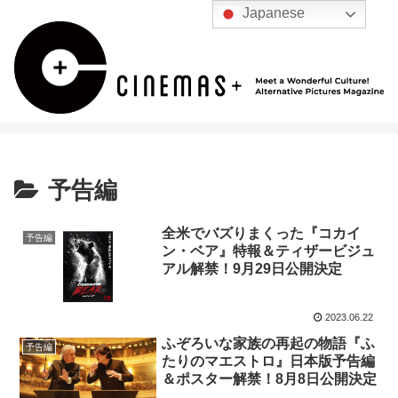
Japanese
予告編
全米でバズりまくった『コカイ
予告編
ン・ベア』特報＆ティザービジュ
アル解禁！9月29日公開決定
2023.06.22
ふぞろいな家族の再起の物語『ふ
予告編
たりのマエストロ』日本版予告編
＆ポスター解禁！8月8日公開決定