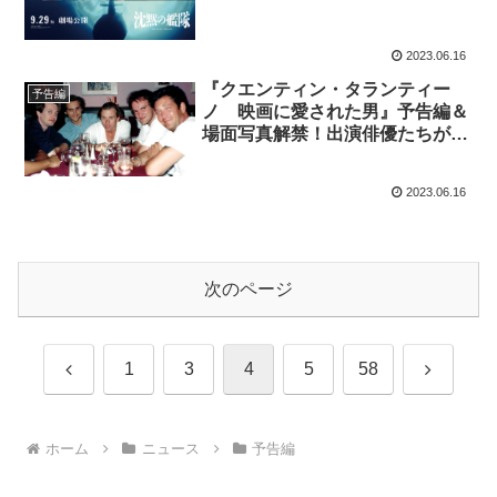
2023.06.16
『クエンティン・タランティー
予告編
ノ 映画に愛された男』予告編＆
場面写真解禁！出演俳優たちがマ
ル秘エピソードを暴露
2023.06.16
次のページ
前
次
1
3
4
5
58
へ
へ
ホーム
ニュース
予告編