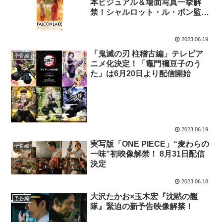
本ビジュアル＆場面写真一挙解
禁！シャルロット・ル・ボン監督
長編デビュー作
2023.06.19
「鬼滅の刃 柱稽古編」テレビア
予告編
ニメ化決定！「竈門襧豆子のう
た」は6月20日より配信開始
2023.06.19
実写版「ONE PIECE」“麦わらの
予告編
一味”初映像解禁！ 8月31日配信
決定
2023.06.18
大沢たかお×玉木宏『沈黙の艦
予告編
隊』緊迫の新予告映像解禁！