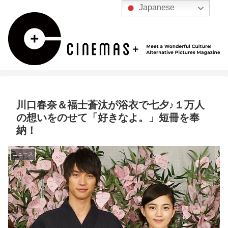
Japanese
川口春奈＆福士蒼汰が浴衣で七夕♪１万人
の想いをのせて「好きなよ。」短冊を奉
納！
ニュース