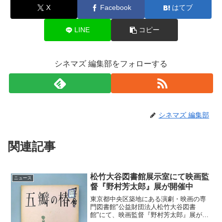
X
Facebook
はてブ
LINE
コピー
シネマズ 編集部をフォローする
シネマズ 編集部
関連記事
松竹大谷図書館展示室にて映画監
ニュース
督『野村芳太郎』展が開催中
東京都中央区築地にある演劇・映画の専
門図書館"公益財団法人松竹大谷図書
館"にて、映画監督『野村芳太郎』展が開