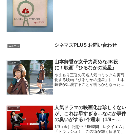
催されています。野村芳太郎監督は1941
年に慶応義塾大学を卒業し、松竹大船撮
影所助監督部に入社。翌年応召され、ビ
ルマ戦線より生還後大...
シネマズPLUS お問い合わせ
ニュース
山本舞香が女子力高めなJK役
ニュース
に！映画『ひるなかの流星』
やまもり三香の同名人気コミックを実写
化する映画『ひるなかの流星』に、山本
舞香が出演することが明らかとなった。
映画『ひるなかの流星』山本舞香が女子
力ナンバーワンJK役に田舎でのんびりと
暮らす高校1年生の与謝野すずめ(永野芽
郁)は、両親の海外転...
人気ドラマの映画化は珍しくない
ニュース
が、これは早すぎる…なにか事件
の臭いがする♪今週末（1/9～
1/10）公開作品をご紹介！
1/9（金）公開中「96時間 レクイエム」
「トラッシュ！ この街が輝く日まで」