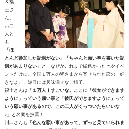
＆福
士さ
ん、
お二
人と
も
「ほ
とんど参加した記憶がない」「ちゃんと願い事を書いた記
憶があまりない」
と、なぜかこれまで縁遠かった七夕イベ
ントだけに、全国１万人の皆さまから寄せられた恋の「好
きなよ。」短冊には興味津々なご様子。
福士さんは
「１万人！すごいな。ここに「彼女ができます
ように」っていう願い事と「彼氏ができますように」って
いう願い事があるので、この二人がくっついたらいいな
♪」
と名案を披露！
川口さんも
「色んな願い事があって、ずっと見ていられま