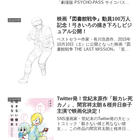
「劇場版 PSYCHO-PASS サイコパス」
1/10（土）公開「THE NEXT
GENERATION パトレイバー 第7章」
「映画 ST赤と白の捜査ファイル」...
映画『図書館戦争』動員100万人
ニュース
記念！弓きいろの描き下ろしビジ
ュアル公開！
ベストセラー作家・有川浩原作、2015年
10月10日（土）に公開となった映画『図
書館戦争 THE LAST MISSION』「笑っ
て、泣いて、キュンキュンして、最後に
は感動した！」と感想が出るほど、エン
タメ作品として非常に観客満足度の高い
本...
Twitter発！世紀末原作「殺カレ死
ニュース
カノ」、間宮祥太朗＆桜井日奈子
主演で映画化決定！
SNS漫画家・世紀末のTwitter発の大ヒッ
トコミック「殺さない彼と死なない彼
女」。この作品の間宮祥太朗と桜井日奈
子のW主演による映画化が決定した。
2019年に全国ロードショーとなる。重版