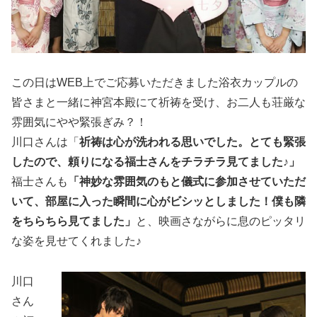
この日はWEB上でご応募いただきました浴衣カップルの
皆さまと一緒に神宮本殿にて祈祷を受け、お二人も荘厳な
雰囲気にやや緊張ぎみ？！
川口さんは「
祈祷は心が洗われる思いでした。とても緊張
したので、頼りになる福士さんをチラチラ見てました♪」
福士さんも
「神妙な雰囲気のもと儀式に参加させていただ
いて、部屋に入った瞬間に心がビシッとしました！僕も隣
をちらちら見てました」
と、映画さながらに息のピッタリ
な姿を見せてくれました♪
川口
さん