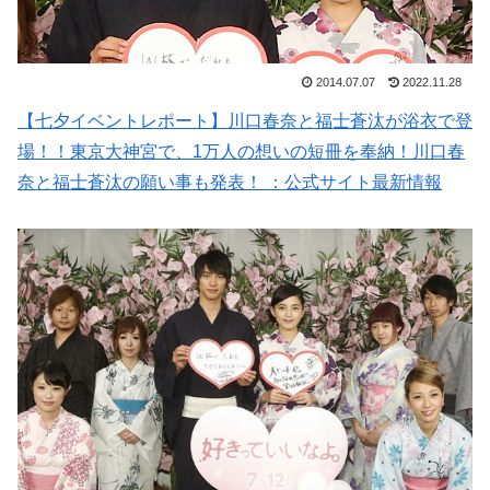
2014.07.07
2022.11.28
【七夕イベントレポート】川口春奈と福士蒼汰が浴衣で登
場！！東京大神宮で、1万人の想いの短冊を奉納！川口春
奈と福士蒼汰の願い事も発表！ ：公式サイト最新情報