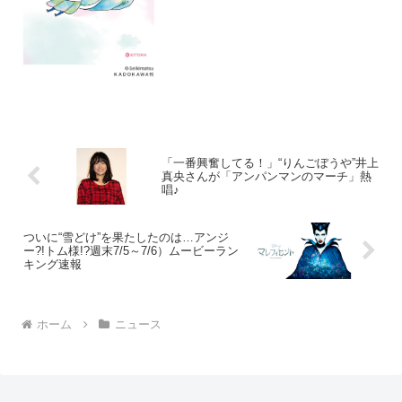
10刷突破！「いま最も泣ける」Twitter発
の大...
「一番興奮してる！」“りんごぼうや”井上
真央さんが「アンパンマンのマーチ」熱
唱♪
ついに“雪どけ”を果たしたのは…アンジ
ー?!トム様!?週末7/5～7/6）ムービーラン
キング速報
ホーム
ニュース