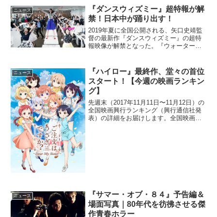
つティザービジュアルが公開となった。
『ダンスウィズミー』超特報が解
ニュース
まさかの実写化！伝説の...
禁！日本中が踊り出す！
2019年夏に全国公開される、矢口史靖監
督の最新作『ダンスウィズミー』の超特
報映像が解禁となった。『ウォーターボ
ーイズ』『スウィングガールズ』では青
春時代に何かに熱く打ち込み輝く少年少
女を、『ハッピーフライト』では航空会
『ハイロー』最終作、堂々の首位
ニュース
社で働く人々を主役に...
スタート！【今週の映画ランキン
グ】
先週末（2017年11月11日〜11月12日）の
全国映画興行ランキング（興行通信社発
表）の詳細をお届けします。全国映画興
行ランキング1位（NEW）『HiGH&LOW
THE MOVIE 3 FINAL MISSION』2位
（→）『IT／イッ...
『サマー・オブ・８４』予告編＆
ニュース
場面写真｜80年代を彷彿させる傑
作青春ホラー