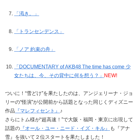
「渇き。」
「トランセンデンス」
「ノア 約束の舟」
「DOCUMENTARY of AKB48 The time has come 少
女たちは、今、その背中に何を想う？」
NEW!
ついに！“雪どけ”を果たしたのは、アンジェリーナ・ジョ
リーの“怪演”が公開前から話題となった同じくディズニー
作品
『マレフィセント』
♪
さらにトム様が“超高速！”で大阪・福岡・東京に出現して
話題の
『オール・ユー・ニード・イズ・キル』
も『アナ
雪』を抜いて２位スタートを果たしました！