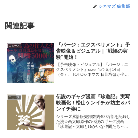
シネマズ 編集部
関連記事
『パージ：エクスペリメント』予
ニュース
告映像＆ビジュアル｜“戦慄の実
験”開始！
【予告映像・ビジュアル】『パージ：エ
クスペリメント』size="5">6月14日
（金）、TOHOシネマズ 日比谷ほか全国
公開全世界累計興行収入500億円を超える
超ヒットとなっている『パージ』シリー
ズのはじまりを描く『パージ：エクスペ
リメント...
伝説のギャグ漫画『珍遊記』実写
ニュース
映画化！松山ケンイチが坊主＆パ
ンイチ姿に
シリーズ累計販売部数約400万部を記録し
た漫☆画太郎原作の伝説のギャグ漫画
『珍遊記～太郎とゆかいな仲間たち～』
が、松山ケンイチ主演で実写映画化され
ることが決定し、強烈なインパクトを放