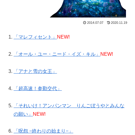
2014.07.07
2020.11.19
「マレフィセント」
NEW!
「オール・ユー・ニード・イズ・キル」
NEW!
「アナと雪の女王」
「超高速！参勤交代」
「それいけ！アンパンマン りんごぼうやとみんな
の願い」
NEW!
「呪怨 −終わりの始まり−」