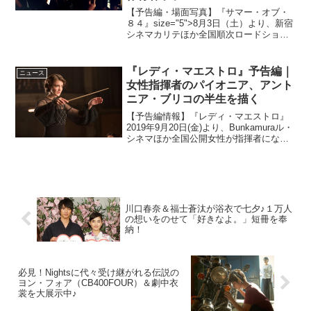
【予告編・場面写真】『サマー・オブ・
８４』size="5">8月3日（土）より、新宿
シネマカリテほか全国順次ロードショー
『ターボキッド』で高い評価を得たカナ
ダの映像制作ユニット“RKSS”最新作『サ
マー・オブ・８４』の予告編と場面写真
『レディ・マエストロ』予告編｜
ニュース
が解禁...
女性指揮者のパイオニア、アント
ニア・ブリコの半生を描く
【予告編情報】『レディ・マエストロ』
2019年9月20日(金)より、Bunkamuraル・
シネマほか全国公開女性が指揮者になる
という〈夢〉を見ることさえ許されなか
った時代に、自らの手でその〈夢〉をつ
かみ、女性指揮者のパイオニアとなった
アント...
川口春奈＆福士蒼汰が浴衣で七夕♪１万人
の想いをのせて「好きなよ。」短冊を奉
納！
必見！Nightsに代々受け継がれる伝説の
ヨン・フォア（CB400FOUR）＆劇中衣
裳を大展示中♪