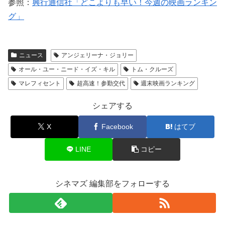
参照：
興行通信社「どこよりも早い！今週の映画ランキン
グ」
ニュース
アンジェリーナ・ジョリー
オール・ユー・ニード・イズ・キル
トム・クルーズ
マレフィセント
超高速！参勤交代
週末映画ランキング
シェアする
X
Facebook
はてブ
LINE
コピー
シネマズ 編集部をフォローする