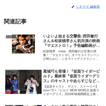
シネマズ 編集部
関連記事
いよいよ始まる交響曲♪西田敏行
ニュース
さん＆松坂桃李さん初共演の映画
『マエストロ！』予告編動画が公
開！
松坂桃李、miwa、西田敏行が圧巻の演
奏！『マエストロ!』オーケストラシーン
が明らかに：シネマトゥデイクラシック
の定番中の定番「運命」「未完成」をモ
チーフにしながらも、皆さまの“オーケス
トラ”に対するイメージを一新する、笑い
葛城巧も登場！『仮面ライダービ
ニュース
あり、涙ありの“...
ルド』最終章『仮面ライダーグリ
ス』のキャストやあらすじなど詳
細が解禁
【追加キャスト、ゲスト、ストーリー】
size="5">『ビルド NEW WORLD 仮面ラ
イダーグリス』2019年秋期間限定上映開
始/11月27日(水) Blu-ray&DVD発売『仮面
ライダービルド』スピンオフ作品のVシネ
クスト...