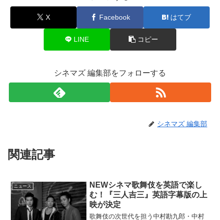
X
Facebook
はてブ
LINE
コピー
シネマズ 編集部をフォローする
シネマズ 編集部
関連記事
NEWシネマ歌舞伎を英語で楽し
ニュース
む！『三人吉三』英語字幕版の上
映が決定
歌舞伎の次世代を担う中村勘九郎・中村