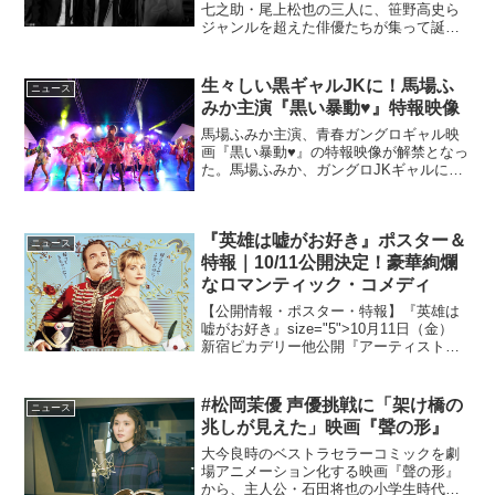
七之助・尾上松也の三人に、笹野高史ら
ジャンルを超えた俳優たちが集って誕生
したNEWシネマ歌舞伎『三人吉三』。串
田和美監督が” シビウ・ウォーク・オブ・
フェイム”を受賞したヨーロッパ三大演劇
生々しい黒ギャルJKに！馬場ふ
ニュース
祭の一つ”シビウ...
みか主演『黒い暴動♥』特報映像
馬場ふみか主演、青春ガングロギャル映
画『黒い暴動♥』の特報映像が解禁となっ
た。馬場ふみか、ガングロJKギャルに！
映画『黒い暴動♥』映画『黒い暴動♥』
は、石川県の片田舎で、ガングロギャル
に目覚めて青春を疾走した女子高生時代
『英雄は嘘がお好き』ポスター＆
と、その12年後、ア...
ニュース
特報｜10/11公開決定！豪華絢爛
なロマンティック・コメディ
【公開情報・ポスター・特報】『英雄は
嘘がお好き』size="5">10月11日（金）
新宿ピカデリー他公開『アーティスト』
のプロデューサーが贈る、豪華絢爛なロ
マンティック・コメディ「Return of the
Hero」が、邦題『英雄は嘘が...
#松岡茉優 声優挑戦に「架け橋の
ニュース
兆しが見えた」映画『聲の形』
大今良時のベストラセラーコミックを劇
場アニメーション化する映画『聲の形』
から、主人公・石田将也の小学生時代の