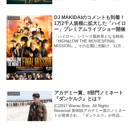
声を担当した松岡茉優のアフレコレポー
トが到着した。映画『聲の形』松岡茉優
のアフレコレポートが到着映画『聲の
DJ MAKIDAIのコメントも到着！
形』は、「このマンガが...
ニュース
1万2千人規模に拡大した「ハイロ
ー」プレミアムライブショー開催
「ハイロー」シリーズ最終章となる映画
『HiGH&LOW THE MOVIE3/FINAL
MISSION』。その公開に先駆け、11月6
日（月）、7日（火）に映画とライブがコ
ラボした超スペシャルイベント
「PKCZ®×HiGH&LOW...
アカデミー賞、8部門ノミネート
ニュース
『ダンケルク』とは？
(C)2017 Warner Bros. All Rights
Reserved.第90回アカデミー賞のノミネー
トが発表され、『ダンケルク』が作品
賞、監督賞（クリストファー・ノーラ
ン）、撮影賞、編集賞、美術賞、録音
賞、音響編集賞、作曲賞の8...