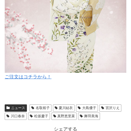
ご注文はコチラから！
ニュース
名取裕子
夏川結衣
大島優子
宮沢りえ
川口春奈
松坂慶子
真野恵里菜
舞羽美海
シェアする