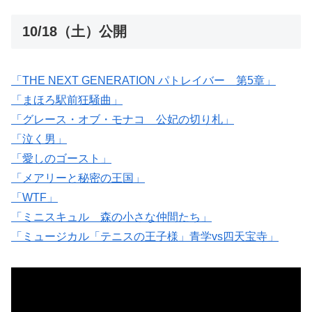
10/18（土）公開
「THE NEXT GENERATION パトレイバー 第5章」
「まほろ駅前狂騒曲」
「グレース・オブ・モナコ 公妃の切り札」
「泣く男」
「愛しのゴースト」
「メアリーと秘密の王国」
「WTF」
「ミニスキュル 森の小さな仲間たち」
「ミュージカル「テニスの王子様」青学vs四天宝寺」