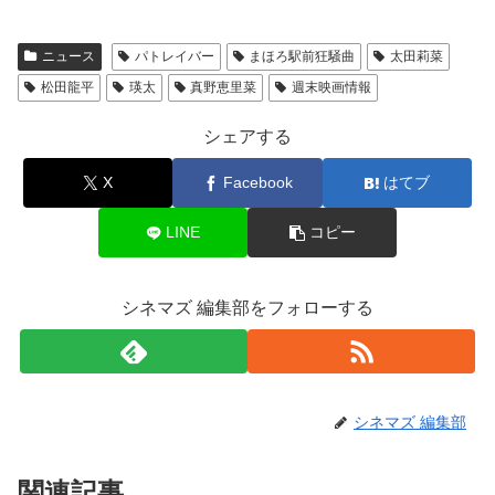
ニュース
パトレイバー
まほろ駅前狂騒曲
太田莉菜
松田龍平
瑛太
真野恵里菜
週末映画情報
シェアする
X
Facebook
はてブ
LINE
コピー
シネマズ 編集部をフォローする
シネマズ 編集部
関連記事