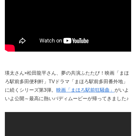
瑛太さん×松田龍平さん、夢の共演ふたたび！映画「まほ
ろ駅前多田便利軒」TVドラマ「まほろ駅前多田番外地」
に続くシリーズ第3弾。
映画「まほろ駅前狂騒曲」
がいよ
いよ公開～最高に熱いバディムービーが帰ってきました♪