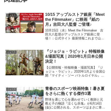
10/15 アップルストア銀座「Meet
ニュース
the Filmmaker」に映画『紙の
月』吉田大八監督 ご登壇♪
10月15日（水）Meet the Filmmaker 吉
田大八監督がアップルストア銀座に登
場！：公式サイト 最新情報これまで山田
洋次監督や是枝裕和監督、スパイク・ジ
ョーンズ監督…等など、内外の第一線で
活躍する映画作家の“生の声”が聞けると...
『ジョジョ・ラビット』特報映像
ニュース
&場面写真｜2020年1月日本公開
決定！
【公開情報・特報映像・場面写真】『ジ
ョジョ・ラビット』2020年1月より全国公
開『マイティ・ソー バトルロイヤル』
(17)を手掛けたタイカ・ワイティティが監
督・脚本・出演を務める最新作『JOJO
RABBIT（原題）』が、邦題『ジョジョ・
青春のスポーツ映画特集！暑き夏
ニュース
ラ...
をさらに熱くする傑作3選
野球を通じて心を通わせていく教師と元
教え子の物語『泣くな赤鬼』が6月14日
(金)に公開される。スポーツはまさに青春