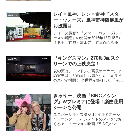
そのもの。多くの人と関わり、時には励
まし合い、時にはぶつかり合い、成長し
ていけるのではないでしょうか。今回
レイ＝風神、レン＝雷神『スタ
は、本作の野球という...
ニュース
ー・ウォーズ』風神雷神図屏風が
お披露目
シリーズ最新作『スター・ウォーズ/フォ
ースの覚醒』の公開が2015年12月18日に
迫る中、京都・清水寺にて本作の風神雷
神図屏風と「覚醒」の書がお披露目され
た。これは、映画の公開と、誕生400年を
迎えた芸術様式"琳派"とのコラボレーシ
『キングスマン』270度3面スク
ニュース
ョン企画...
リーンでの上映決定！
表の顔は、ロンドンの高級テーラー。そ
の実態は、どの国にも属さない世界最強
のスパイ機関！ 全世界が熱狂した『キン
グスマン』から2年。アメリカ他各国で
No.1大ヒットを記録して、またもや世界
をブッ飛ばした最新作『キングスマン：
きゃりー、映画『SING／シン
ニュース
ゴールデン・サーク...
グ』Wプレミアに登場！楽曲使用
シーンも公開
ユニバーサル・スタジオ×イルミネーショ
ン・エンターテインメントのタッグでお
くるアニメーション映画『SING／シン
グ』から、きゃりーぱみゅぱみゅの楽曲