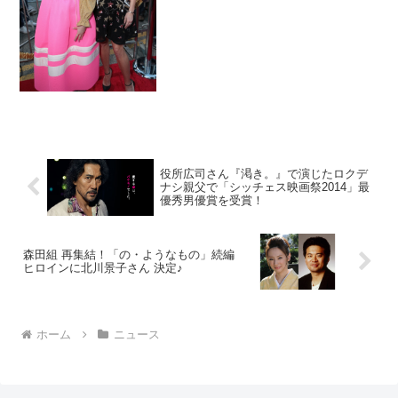
が使用されたシーンの映像が公開され
た。また、先日アメリカが行われたワー
ルドプレミアの様子もシ...
役所広司さん『渇き。』で演じたロクデ
ナシ親父で「シッチェス映画祭2014」最
優秀男優賞を受賞！
森田組 再集結！「の・ようなもの」続編
ヒロインに北川景子さん 決定♪
ホーム
ニュース