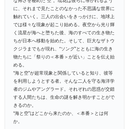
な怖さを秘めた“空”。琉花は彼らに導かれるよう
に、それまで見たことのなかった不思議な世界に
触れていく。三人の出会いをきっかけに、地球上
では様々な現象が起こり始める。夜空から光り輝
く流星が海へと堕ちた後、海のすべての生き物た
ちが日本へ移動を始めた。そして、巨大なザトウ
クジラまでもが現れ、“ソング”とともに海の生き
物たちに「祭りの＜本番＞が近い」ことを伝え始
める。
“海と空”が超常現象と関係していると知り、彼等
を利用しようとする者。そんな二人を守る海洋学
者のジムやアングラード。それぞれの思惑が交錯
する人間たちは、生命の謎を解き明かすことがで
きるのか。
“海と空”はどこから来たのか、＜本番＞とは何
か。