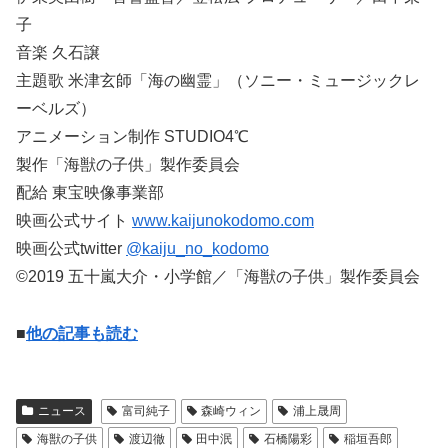
子
音楽 久石譲
主題歌 米津玄師「海の幽霊」（ソニー・ミュージックレ
ーベルズ）
アニメーション制作 STUDIO4℃
製作「海獣の子供」製作委員会
配給 東宝映像事業部
映画公式サイト
www.kaijunokodomo.com
映画公式twitter
@kaiju_no_kodomo
©2019 五十嵐大介・小学館／「海獣の子供」製作委員会
■
他の記事も読む
ニュース
富司純子
森崎ウィン
浦上晟周
海獣の子供
渡辺徹
田中泯
石橋陽彩
稲垣吾郎