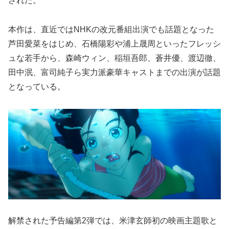
された。
本作は、直近ではNHKの改元番組出演でも話題となった
芦田愛菜をはじめ、石橋陽彩や浦上晟周といったフレッシ
ュな若手から、森崎ウィン、稲垣吾郎、蒼井優、渡辺徹、
田中泯、富司純子ら実力派豪華キャストまでの出演が話題
となっている。
解禁された予告編第2弾では、米津玄師初の映画主題歌と