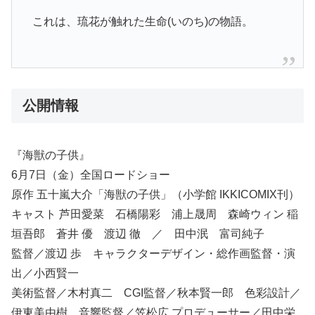
これは、琉花が触れた生命(いのち)の物語。
公開情報
『海獣の子供』
6月7日（金）全国ロードショー
原作 五十嵐大介「海獣の子供」（小学館 IKKICOMIX刊）
キャスト 芦田愛菜 石橋陽彩 浦上晟周 森崎ウィン 稲
垣吾郎 蒼井 優 渡辺 徹 ／ 田中泯 富司純子
監督／渡辺 歩 キャラクターデザイン・総作画監督・演
出／小西賢一
美術監督／木村真二 CGI監督／秋本賢一郎 色彩設計／
伊東美由樹 音響監督／笠松広 プロデューサー／田中栄