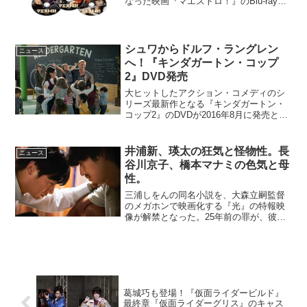
なった映画『マエストロ！』のBlu-ray＆
DVDが2015年7月3日（金）にリリースさ
れる。Blu-ray＆DVDのセットとなる初回
限定生産3枚組には、映画未公開...
シュワからドルフ・ラングレン
ニュース
へ！『キンダガートン・コップ
2』DVD発売
大ヒットしたアクション・コメディのシ
リーズ最新作となる『キンダガートン・
コップ2』のDVDが2016年8月に発売とな
る。シュワルツネッガーの次はドルフ・
ラングレン！『キンダガートン・コップ
2』DVD発売決定マフィアの狙う連邦証人
井浦新、瑛太の狂気と怪物性。長
ニュース
保護プログラ...
谷川京子、橋本マナミの色気と母
性。
三浦しをんの同名小説を、大森立嗣監督
のメガホンで映画化する『光』の特報映
像が解禁となった。25年前の罪が、彼ら
の狂気を呼び覚ます…東京の離島、美浜
島。記録的な暑さが続くその島で暮らす
中学生の信之は、信之を慕う年下の輔
は、父親から激しい虐待を...
葛城巧も登場！『仮面ライダービルド』
最終章『仮面ライダーグリス』のキャス