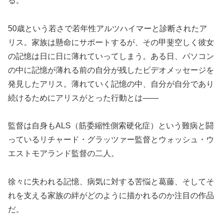
る。
50歳という若さで若年性アルツハイマーと診断されたア
リス。家族は懸命にサポートするが、その甲斐空しく彼女
の記憶は日に日に薄れていってしまう。ある日、パソコン
の中に記憶が薄れる前の自分が残したビデオメッセージを
発見したアリス。薄れていく記憶の中、自分が自分であり
続けるためにアリスがとった行動とは――
監督は自身もALS（筋委縮性側索硬化症）という難病と闘
っているリチャード・グラッツァー監督とウォッシュ・ウ
エストモアランド監督の二人。
徐々に失われる記憶、病気に対する苦悩と葛藤、そしてそ
れを支える家族の絆がどのように描かれるのか注目の作品
だ。