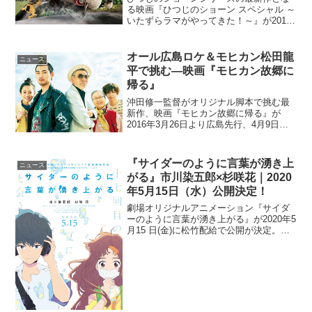
る映画『ひつじのショーン スペシャル ～
いたずらラマがやってきた！～』が2016
年3月5日より日本公開されることがあき
らかとなった。大人気！ひつじのショー
ンが帰ってくる！！ある日、ショーンは
オール広島ロケ＆モヒカン松田龍
ニュース
いたずらをしよ...
平で挑む―映画『モヒカン故郷に
帰る』
沖田修一監督がオリジナル脚本で挑む最
新作、映画『モヒカン故郷に帰る』が
2016年3月26日より広島先行、4月9日よ
り全国拡大公開となる。瀬戸内海に浮か
ぶ故郷を舞台に、最高で最強の家族が誕
生！売れないデスメタルバンドのボーカ
『サイダーのように言葉が湧き上
ニュース
ル永吉（松田龍平）...
がる』市川染五郎×杉咲花｜2020
年5月15日（水）公開決定！
劇場オリジナルアニメーション『サイダ
ーのように言葉が湧き上がる』が2020年5
月15 日(金)に松竹配給で公開が決定。本
作のキャストには、初映画、初主演、声
優初挑戦となる市川染五郎、そして実力
派の若手トップ女優杉咲花の出演が決
定。また、あわ...