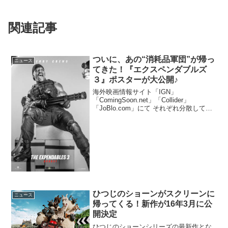
関連記事
ついに、あの“消耗品軍団”が帰っ
ニュース
てきた！『エクスペンダブルズ
３』ポスターが大公開♪
海外映画情報サイト「IGN」
「ComingSoon.net」「Collider」
「JoBlo.com」にて それぞれ分散して公
開され、エクスペンダブルズ古参メンバ
ーのシルヴェスター・スタローン、ドル
フ・ラングレン、ジェイソン・ステイサ
ム、ジ...
ひつじのショーンがスクリーンに
ニュース
帰ってくる！新作が16年3月に公
開決定
ひつじのショーンシリーズの最新作とな