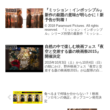
『ミッション：インポッシブル』
ニュース
新作の副題の意味が明らかに！新
予告が到着！
© 2018 Paramount Pictures. All rights
reserved. 『ミッション：インポッシブ
ル』シリーズ待望の最新作『ミッショ
ン：インポッシブル／フォールアウト』
が2018年8月3日（金）より日本公開。こ
の度、...
自然の中で楽しむ映画フェス『夜
ニュース
空と交差する森の映画祭2015』
開催決定
2015年10月3日（土）から10月4日（日）
の朝にかけ、野外映画フェス『夜空と交
差する森の映画祭2015』が山梨県の白
州・尾白の森名水公園"べるが"で開催さ
れることが決定した。2014年に初開催、
1000人以上を動員して大反響を呼んだ森
の...
食べるまで何味か分からない？！映画
『ソロモンの偽証』ポップコーン発売決
定