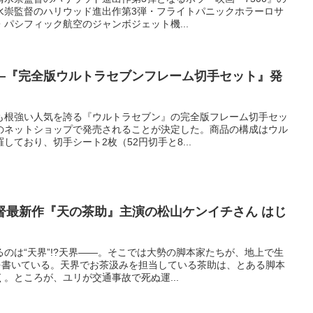
水崇監督のハリウッド進出作第3弾・フライトパニックホラーロサ
パシフィック航空のジャンボジェット機...
―『完全版ウルトラセブンフレーム切手セット』発
も根強い人気を誇る『ウルトラセブン』の完全版フレーム切手セッ
のネットショップで発売されることが決定した。商品の構成はウル
ており、切手シート2枚（52円切手と8...
U監督最新作『天の茶助』主演の松山ケンイチさん はじ
のは“天界”!?天界――。そこでは大勢の脚本家たちが、地上で生
”を書いている。天界でお茶汲みを担当している茶助は、とある脚本
。ところが、ユリが交通事故で死ぬ運...