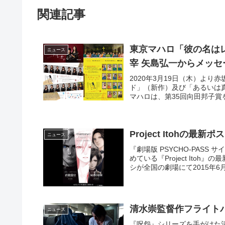
関連記事
東京マハロ「彼の名は
ニュース
宰 矢島弘一からメッセ
2020年3月19日（木）より赤
ド」（新作）及び「あるいは
マハロは、第35回向田邦子賞を
Project Itoh
ニュース
『劇場版 PSYCHO-PAS
めている『Project It
シが全国の劇場にて2015年6月20
清水崇監督作フライトパ
ニュース
『呪怨』シリーズを手がけた清