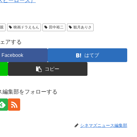
スヒーローズ）
正親
映画ドラえもん
田中裕二
観月ありさ
ェアする
Facebook
はてブ
コピー
ス編集部をフォローする
シネマズニュース編集部