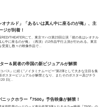
レオナルド」「あるいは真ん中に座るのが俺」、主
ージが到着！
坂RED/THEATERにて、東京マハロ第23回公演「彼の名はレオナル
真ん中に座るのが俺」（再演）の2作品平行上演が行われる。東京
受賞し数々の映像作品で...
の最新ポスター＆屍者の帝国の新ビジュアルが解禁
S サイコパス』に続く"ノイタミナムービー"第2弾として大きな注目を集
oh』の最新ポスタービジュアルが解禁となり、またそのポスター及びチラ
 日(...
ニックホラー『7500』予告映像が解禁！
水崇監督のハリウッド進出作第3弾となるホラー映画『7500』の