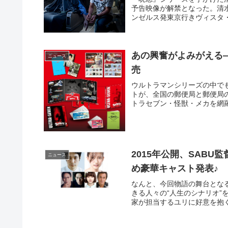
予告映像が解禁となった。清
ンゼルス発東京行きヴィスタ・
あの興奮がよみがえる
ニュース
売
ウルトラマンシリーズの中で
トが、全国の郵便局と郵便局
トラセブン・怪獣・メカを網羅し
2015年公開、SAB
ニュース
め豪華キャスト発表♪
なんと、今回物語の舞台となる
きる人々の“人生のシナリオ
家が担当するユリに好意を抱く