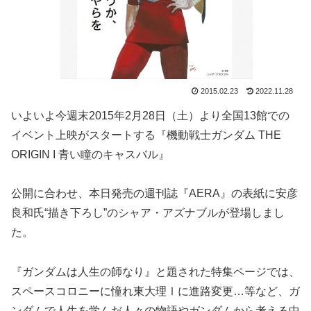
2015.02.23
2022.11.28
いよいよ今週末2015年2月28日（土）より全国13館での
イベント上映がスタートする『機動戦士ガンダム THE
ORIGIN I 青い瞳のキャスバル』
公開に合わせ、本日発売の週刊誌『AERA』の表紙に安彦
良和氏“描き下ろし”のシャア・アズナブルが登場しまし
た。
『ガンダムは人生の師なり』と題された特集ページでは、
スペースコロニーに憧れ東大理Ⅰに進路変更…等など、ガ
ンダムで人生を学んだ人々の物語やガンダムから考える中