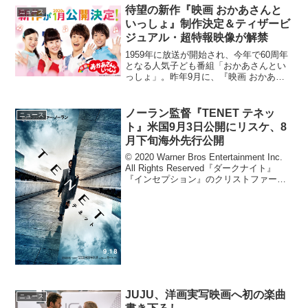
ゲームのキ...
待望の新作『映画 おかあさんと
ニュース
いっしょ』制作決定＆ティザービ
ジュアル・超特報映像が解禁
1959年に放送が開始され、今年で60周年
となる人気子ども番組「おかあさんとい
っしょ」。昨年9月に、『映画 おかあさ
んといっしょ はじめての大冒険』のタイ
トルで初めて映画化され、大きな話題に
なった本作の最新作の制作が決定し、テ
ノーラン監督『TENET テネッ
ニュース
ィザービジュア...
ト』米国9月3日公開にリスケ、8
月下旬海外先行公開
© 2020 Warner Bros Entertainment Inc.
All Rights Reserved『ダークナイト』
『インセプション』のクリストファー・
ノーラン監督最新作『TENET テネット』
のアメリカでの公開日が新型コロナ...
JUJU、洋画実写映画へ初の楽曲
ニュース