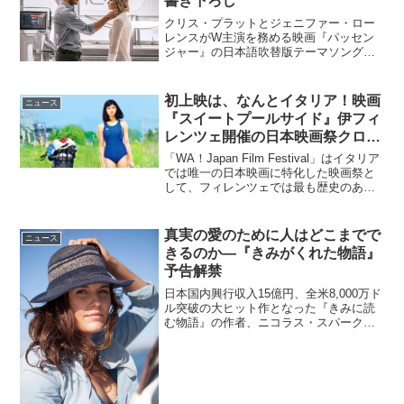
書き下ろし
クリス・プラットとジェニファー・ロー
レンスがW主演を務める映画『パッセン
ジャー』の日本語吹替版テーマソング
を、JUJUが担当することがあきらかとな
った。『パッセンジャー』日本語吹替版
テーマソングにJUJUの書き下ろし曲
初上映は、なんとイタリア！映画
ニュース
20××年――新たなる...
『スイートプールサイド』伊フィ
レンツェ開催の日本映画祭クロー
ジング作品に決定♪
「WA！Japan Film Festival」はイタリア
では唯一の日本映画に特化した映画祭と
して、フィレンツェでは最も歴史のある
映画館チネマ・オデオンにて8日より開
幕！『舟を編む』や『小さいおうち』の
上映も行われます♪「WA！Japan ...
真実の愛のために人はどこまでで
ニュース
きるのか―『きみがくれた物語』
予告解禁
日本国内興行収入15億円、全米8,000万ド
ル突破の大ヒット作となった『きみに読
む物語』の作者、ニコラス・スパークス
原作の最新作『きみがくれた物語』の日
本公開が2016年8月13日（土）に決定
し、予告編映像とポスタービジュアルが
解禁となって...