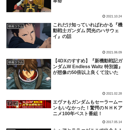
革命
2021.10.24
これだけ知っていればわかる『機
映画コラム
動戦士ガンダム 閃光のハサウェ
イ』の話
2021.06.09
【4DXのすすめ】『新機動戦記ガ
映画コラム
ンダムW Endless Waltz 特別篇』
が想像の50倍以上良くて泣いた
2021.02.28
エヴァもガンダムもセーラームー
アニメ
ンもいなかった！驚愕のＮＨＫア
ニメ100年ベスト番組！
2017.05.14