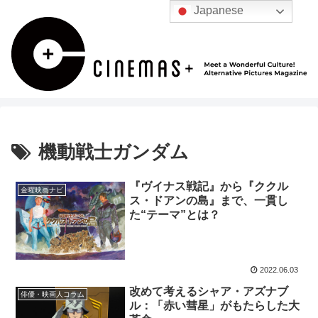
Japanese
機動戦士ガンダム
『ヴイナス戦記』から『ククル
金曜映画ナビ
ス・ドアンの島』まで、一貫し
た“テーマ”とは？
2022.06.03
改めて考えるシャア・アズナブ
俳優・映画人コラム
ル：「赤い彗星」がもたらした大