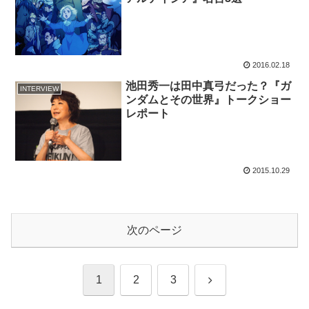
2016.02.18
池田秀一は田中真弓だった？『ガ
INTERVIEW
ンダムとその世界』トークショー
レポート
2015.10.29
次のページ
次
1
2
3