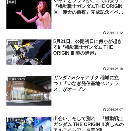
シャアとララァがここで出会う！
音楽
『機動戦士ガンダムTHE ORIGIN
Ⅳ 運命の前夜』完成記念イベン
ト開催！
2016.11.12
5月21日、公開初日に何かが起き
アニメ
る⁉『機動戦士ガンダム THE
ORIGIN III 暁の蜂起』
2016.05.19
ガンダム&シャアザク 稲城に立
INTERVIEW
つ！「いなぎ発信基地ペアテラ
ス」がオープン
2016.05.07
出会い、そして別れ―『機動戦士
映画コラム
ガンダム THE ORIGIN II 哀しみの
アルテイシア』名言3選