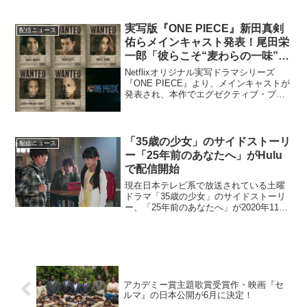
を行った「僕のヒーローアカデミア」The
“Ultra” Stage キャストコメンタリーをシ
アターコンプレ...
実写版『ONE PIECE』新田真剣
配信ニュース
佑らメインキャスト発表！尾田栄
一郎「彼らこそ“麦わらの一味”に
なりうる人達です！！」
Netflixオリジナル実写ドラマシリーズ
『ONE PIECE』より、メインキャストが
発表され、本作でエグゼクティブ・プロ
デューサーを務める原作者の尾田栄一郎
より、直筆コメントが到着した。メイン
キャストは、モンキー・D・ルフィをイニ
ャキ・ゴ...
「35歳の少女」のサイドストーリ
配信ニュース
ー「25年前のあなたへ」がHulu
で配信開始
現在日本テレビ系で放送されている土曜
ドラマ「35歳の少女」のサイドストーリ
ー、「25年前のあなたへ」が2020年11月
21日よりHuluで配信開始となった。「25
年前のあなたへ」は、柴咲コウが演じる
「35歳の少女」こと望美ら主要キャラク
ター...
アカデミー賞主題歌賞受賞作・映画『セ
ルマ』の日本公開が6月に決定！