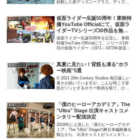
始動した新ディズニープラス。ディズニ
ー、ピクサー、マーベル、スター・ウォ
ーズ、ナショナルジオグラフィックとい
う豪華ライン...
仮面ライダー生誕50周年！東映特
配信ニュース
撮YouTube Officialにて、仮面ラ
イダーTVシリーズ30作品を無料
配信
仮面ライダー生誕50周年を記念し、東映
特撮YouTube Officialにて、シリーズ1作
目の仮面ライダー（1971～1973年放送）
から、仮面ライダーゼロワン（2019～
2020年放送）までのTVシリーズ30作品の
第1～2話無料配信が決...
真夏に見たい！背筋も凍る“ホラ
配信ニュース
ー映画”5選
© 2021 20th Century Studios.毎日厳しい
暑さが続いていますが、こんな時こそ背
筋がゾッとするホラー映画を観て、ひん
やり涼んでみてはいかがでしょうか？今
回は、今年全米初登場で第3位にランクイ
ンしたホラー映画『エンプティ...
「僕のヒーローアカデミア」The
配信ニュース
“Ultra” Stage 出演キャストコメ
ンタリー配信決定
2019年に上演した「僕のヒーローアカデ
ミア」The “Ultra” Stageの舞台本編映像を
観ながら、出演キャストがコメンタリー