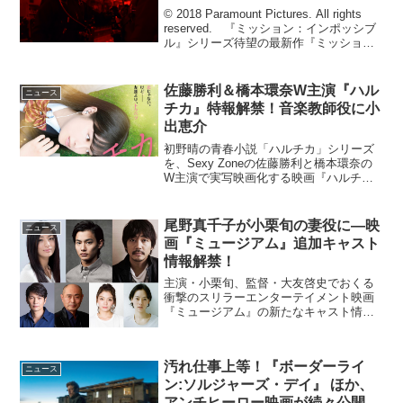
ダイブ！？
© 2018 Paramount Pictures. All rights
reserved. 『ミッション：インポッシブ
ル』シリーズ待望の最新作『ミッショ
ン：インポッシブル／フォールアウト』
が2018年8月3日（金）より日本公開。こ
の度、...
佐藤勝利＆橋本環奈W主演『ハル
ニュース
チカ』特報解禁！音楽教師役に小
出恵介
初野晴の青春小説「ハルチカ」シリーズ
を、Sexy Zoneの佐藤勝利と橋本環奈の
W主演で実写映画化する映画『ハルチ
カ』の特報映像が解禁となり、併せて小
出恵介が出演することが明らかとなっ
た。さらにシネマズに、原作者・初野晴
尾野真千子が小栗旬の妻役に―映
ニュース
と、市井昌秀監督から...
画『ミュージアム』追加キャスト
情報解禁！
主演・小栗旬、監督・大友啓史でおくる
衝撃のスリラーエンターテイメント映画
『ミュージアム』の新たなキャスト情報
が解禁となり、尾野真千子、野村周平ら
の出演が明らかとなった。映画『ミュー
ジアム』追加キャスト情報が解禁雨の日
汚れ仕事上等！『ボーダーライ
に起きる連続猟奇殺人事件...
ニュース
ン:ソルジャーズ・デイ』 ほか、
アンチヒーロー映画が続々公開