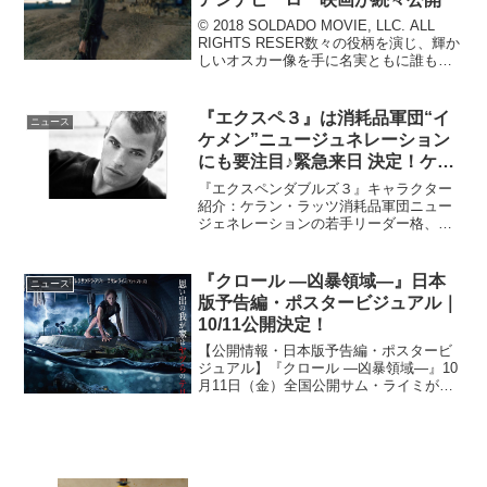
© 2018 SOLDADO MOVIE, LLC. ALL
RIGHTS RESER数々の役柄を演じ、輝か
しいオスカー像を手に名実ともに誰もが
認めるハリウッドが誇るスターたちがこ
の秋、次々に汚れ仕事に手を染める―。
様々な役柄を演...
『エクスペ３』は消耗品軍団“イ
ニュース
ケメン”ニュージュネレーション
にも要注目♪緊急来日 決定！ケラ
ン・ラッツを徹底解剖！
『エクスペンダブルズ３』キャラクター
紹介：ケラン・ラッツ消耗品軍団ニュー
ジェネレーションの若手リーダー格、米
海軍特殊部隊出身のジョン・スマイリー
を演じたケラン・ラッツと言えば、映画
『トワイライト』シリーズもエメット・
『クロール ―凶暴領域―』日本
ニュース
カレン役で大ブレイク！特...
版予告編・ポスタービジュアル｜
10/11公開決定！
【公開情報・日本版予告編・ポスタービ
ジュアル】『クロール ―凶暴領域―』10
月11日（金）全国公開サム・ライミが新
たに仕掛ける、究極の極限状態のサバイ
バルスリラー『CRAWL（原題）』が、邦
題『クロール ―凶暴領域―』として10月
11日（金...