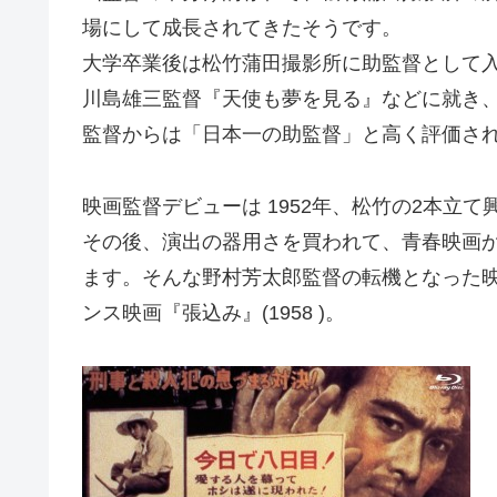
場にして成長されてきたそうです。
大学卒業後は松竹蒲田撮影所に助監督として入
川島雄三監督『天使も夢を見る』などに就き
監督からは「日本一の助監督」と高く評価さ
映画監督デビューは 1952年、松竹の2本立て
その後、演出の器用さを買われて、青春映画か
ます。そんな野村芳太郎監督の転機となった
ンス映画『張込み』(1958 )。