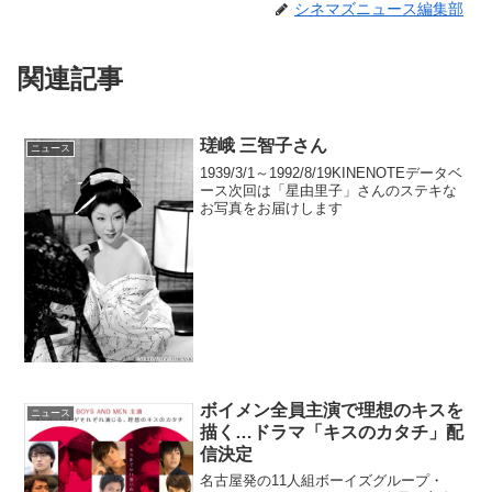
シネマズニュース編集部
関連記事
瑳峨 三智子さん
ニュース
1939/3/1～1992/8/19KINENOTEデータベ
ース次回は「星由里子」さんのステキな
お写真をお届けします
ボイメン全員主演で理想のキスを
ニュース
描く…ドラマ「キスのカタチ」配
信決定
名古屋発の11人組ボーイズグループ・