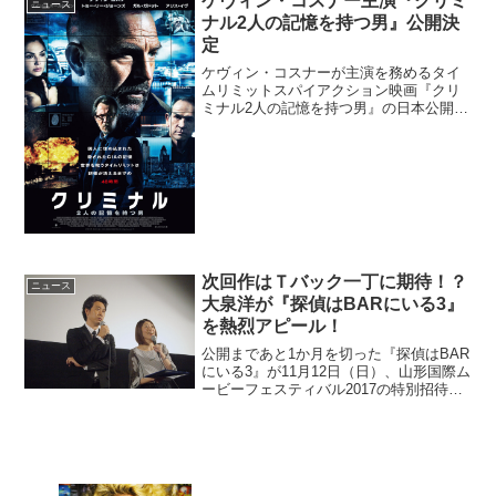
ケヴィン・コスナー主演『クリミ
ニュース
社で働く人々を主役に...
ナル2人の記憶を持つ男』公開決
定
ケヴィン・コスナーが主演を務めるタイ
ムリミットスパイアクション映画『クリ
ミナル2人の記憶を持つ男』の日本公開が
決定した。囚人に埋め込まれた、殺され
たCIAの記憶とは？CIAロンドン支局のエ
ージェント、ビリーが極秘任務の最中に
死亡した。彼は米...
次回作はＴバック一丁に期待！？
ニュース
大泉洋が『探偵はBARにいる3』
を熱烈アピール！
公開まであと1か月を切った『探偵はBAR
にいる3』が11月12日（日）、山形国際ム
ービーフェスティバル2017の特別招待作
品として上映。主演の大泉洋が登壇した
舞台挨拶のレポートが到着した。このニ
ュースのポイント・山形国際ムービーフ
ェ...