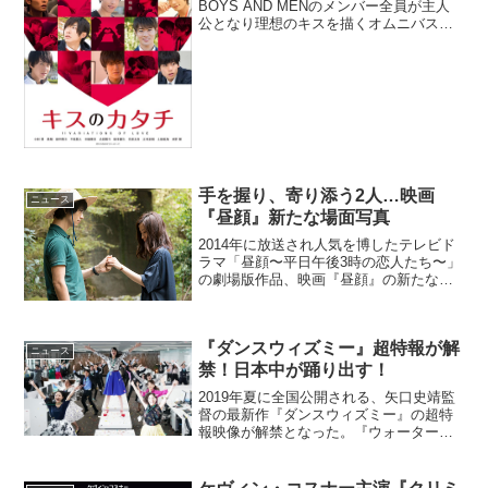
BOYS AND MENのメンバー全員が主人
公となり理想のキスを描くオムニバスド
ラマ「キスのカタチ」が、2016年4月より
映像配信サービス・Ameba FRESH!にて
順次配信されることが発表されキービ
ジ...
手を握り、寄り添う2人…映画
ニュース
『昼顔』新たな場面写真
2014年に放送され人気を博したテレビド
ラマ「昼顔〜平日午後3時の恋人たち〜」
の劇場版作品、映画『昼顔』の新たな場
面写真がシネマズに到着した。映画『昼
顔』新たな場面写真到着お互いに結婚し
ていながら、惹かれあい愛し合うように
『ダンスウィズミー』超特報が解
なった笹本紗和(上...
ニュース
禁！日本中が踊り出す！
2019年夏に全国公開される、矢口史靖監
督の最新作『ダンスウィズミー』の超特
報映像が解禁となった。『ウォーターボ
ーイズ』『スウィングガールズ』では青
春時代に何かに熱く打ち込み輝く少年少
女を、『ハッピーフライト』では航空会