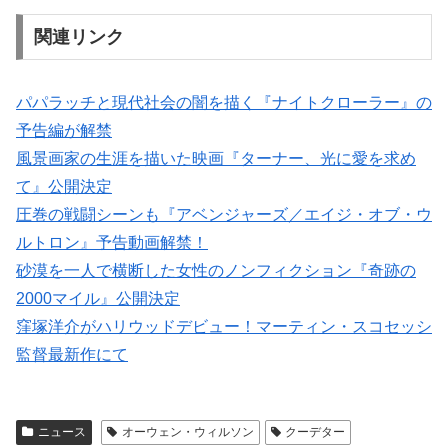
関連リンク
パパラッチと現代社会の闇を描く『ナイトクローラー』の
予告編が解禁
風景画家の生涯を描いた映画『ターナー、光に愛を求め
て』公開決定
圧巻の戦闘シーンも『アベンジャーズ／エイジ・オブ・ウ
ルトロン』予告動画解禁！
砂漠を一人で横断した女性のノンフィクション『奇跡の
2000マイル』公開決定
窪塚洋介がハリウッドデビュー！マーティン・スコセッシ
監督最新作にて
ニュース
オーウェン・ウィルソン
クーデター