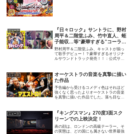
面ライダージ...
『日々ロック』サントラに、野村
ニュース
周平＆二階堂ふみ、竹中直人、蛭
子能収…等“豪華すぎる”コーラス
集結♪
野村周平＆二階堂ふみ、キャストが揃っ
て歌手デビュー！？豪華すぎるオリジナ
ルサウンドトラック発売！！：公式サイ
ト ニュ―ス主題歌コーラスには、主演の
野村周平さんはもちろん、二階堂ふみさ
ん、前野朋哉さん、岡本啓佑さん、The
オーケストラの音楽を真摯に描い
ニュース
SALOVERS、...
た作品
予告編から受けるコメディ色はそれほど
強くなく思ったよりオーケストラの音楽
を真摯に描いた作品でした。落ち目な楽
団員達を確実な手法で蘇っらせて行く西
田敏行さん演じる天道の導きを奇想天外
的に見せながらオーケストラがコンサー
『キングスマン』270度3面スク
ニュース
トの本番へ向けて形成され...
リーンでの上映決定！
表の顔は、ロンドンの高級テーラー。そ
の実態は、どの国にも属さない世界最強