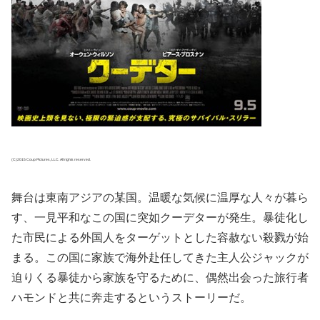
(C)2015 Coup Pictures, LLC. All rights reserved.
舞台は東南アジアの某国。温暖な気候に温厚な人々が暮ら
す、一見平和なこの国に突如クーデターが発生。暴徒化し
た市民による外国人をターゲットとした容赦ない殺戮が始
まる。この国に家族で海外赴任してきた主人公ジャックが
迫りくる暴徒から家族を守るために、偶然出会った旅行者
ハモンドと共に奔走するというストーリーだ。