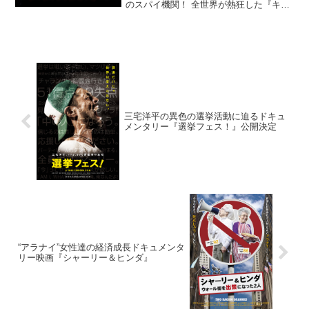
のスパイ機関！ 全世界が熱狂した『キン
グスマン』から2年。アメリカ他各国で
No.1大ヒットを記録して、またもや世界
をブッ飛ばした最新作『キングスマン：
ゴールデン・サーク...
三宅洋平の異色の選挙活動に迫るドキュ
メンタリー『選挙フェス！』公開決定
“アラナイ”女性達の経済成長ドキュメンタ
リー映画『シャーリー＆ヒンダ』