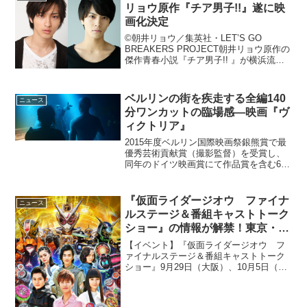
リョウ原作『チア男子!!』遂に映
画化決定
©朝井リョウ／集英社・LET’S GO
BREAKERS PROJECT朝井リョウ原作の
傑作青春小説『チア男子!! 』が横浜流
星、中尾暢樹のW主演で映画化されるこ
とが決定した。©朝井リョウ／集英社原
作となる「チア男子!!」は朝井リョウが大
ベルリンの街を疾走する全編140
ニュース
学...
分ワンカットの臨場感―映画『ヴ
ィクトリア』
2015年度ベルリン国際映画祭銀熊賞で最
優秀芸術貢献賞（撮影監督）を受賞し、
同年のドイツ映画賞にて作品賞を含む6冠
に輝いた映画『ヴィクトリア』が、2016
年5月に日本公開となる。悪夢のような一
夜をワンカットで撮影！映画『ヴィクト
『仮面ライダージオウ ファイナ
ニュース
リア』眩い光...
ルステージ＆番組キャストトーク
ショー』の情報が解禁！東京・大
阪・福岡の3会場にて開催
【イベント】『仮面ライダージオウ フ
ァイナルステージ＆番組キャストトーク
ショー』9月29日（大阪）、10月5日（福
岡）、10月12日〜13日（東京）平成最後
の仮面ライダーとして登場し、最終回に
向けてさらなる盛り上がりをみせる『仮