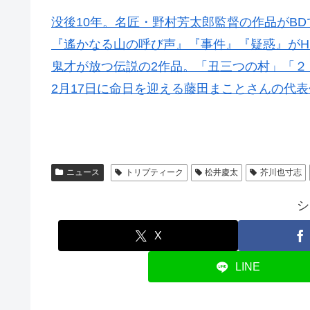
没後10年。名匠・野村芳太郎監督の作品がBD
『遙かなる山の呼び声』『事件』『疑惑』がH
鬼才が放つ伝説の2作品。「丑三つの村」「２
2月17日に命日を迎える藤田まことさんの代
ニュース
トリプティーク
松井慶太
芥川也寸志
シ
X
LINE