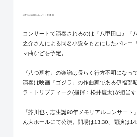
(C)芥川也寸志生誕90年コンサート実行委員会
コンサートで演奏されるのは『八甲田山』『
之介さんによる同名小説をもとにしたバレエ『
マ曲などを予定。
『八つ墓村』の楽譜は長らく行方不明になっ
演奏は映画『ゴジラ』の作曲家である伊福部
ラ・トリプティーク(指揮：松井慶太)が担当す
『芥川也寸志生誕90年メモリアルコンサート』は
ん大ホールにて公演。開場は13:30、開演は14