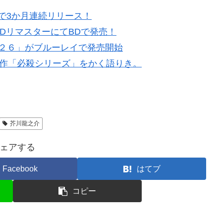
で3か月連続リリース！
DリマスターにてBDで発売！
２６」がブルーレイで発売開始
表作「必殺シリーズ」をかく語りき。
芥川龍之介
ェアする
Facebook
はてブ
コピー