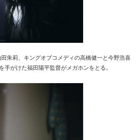
山田朱莉、キングオブコメディの高橋健一と今野浩喜
どを手がけた福田陽平監督がメガホンをとる。