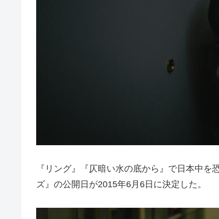
『リング』『仄暗い水の底から』で日本中を
ズ』の公開日が2015年6月6日に決定した。