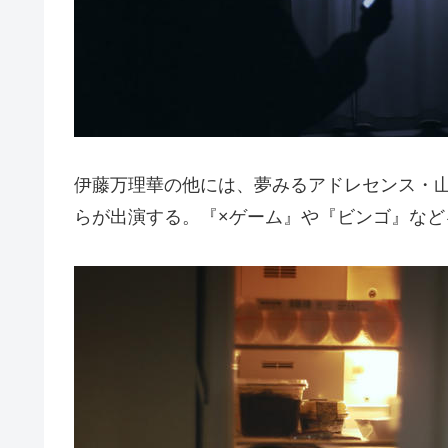
伊藤万理華の他には、夢みるアドレセンス・
らが出演する。『×ゲーム』や『ビンゴ』な