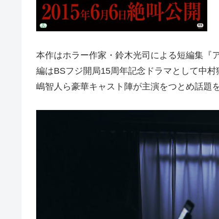
本作はホラー作家・鈴木光司による短編集『ア
編はBSフジ開局15周年記念ドラマとして中
嶋智人ら豪華キャスト陣が主演をつとめ話題