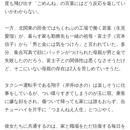
度も飛び出す「ごめんね」の言葉にはどう反応を返してい
いかわからない。
一方、北関東の田舎ではちくわぶの工場で働く若葉（生見
愛瑠）が、暮らす家も勤務先も一緒の祖母・富士子（宮本
信子）から「男と金には気をつけろ」と言われていた。多
分、集合写真で顔にバッテンがつけられた母親が男と金で
失敗したのだろう。富士子との関係性は悪くなさそうだけ
ど、そこにいない母親の存在は2人を苦しめていそうだ。
タクシー運転手である翔子（岸井ゆきの）は楽しそうに仕
事をしているが、つい喋りすぎてしまうのが玉に瑕。乗客
に嫌な顔をされ、傷ついて帰っても家には誰もおらず、缶
チューハイを片手に「つまんねえ人生」とつぶやく。
彼女たちに共通するのは、家と職場をただ往復する毎日を