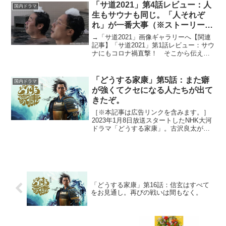
いた波乱万丈エンターテイメント。大河
「サ道2021」第4話レビュー：人
国内ドラマ
ドラマ初主演とな...
生もサウナも同じ。「人それぞ
れ」が一番大事（※ストーリーネ
タバレあり）
→「サ道2021」画像ギャラリーへ【関連
記事】「サ道2021」第1話レビュー：サウ
ナにもコロナ禍直撃！ そこから伝える
ものとは？【関連記事】「サ道2021」第2
話レビュー：サウナには雑念や仕事の愚
痴を消す効用あり！ 錦糸町・黄金湯に
「どうする家康」第5話：また癖
国内ドラマ
早くイキ...
が強くてクセになる人たちが出て
きたぞ。
［※本記事は広告リンクを含みます。］
2023年1月8日放送スタートしたNHK大河
ドラマ「どうする家康」。古沢良太が脚
本を手がける本作は、弱小国の主として
生まれた徳川家康が乱世を生きる姿を描
いた波乱万丈エンターテイメント。大河
ドラマ初主演とな...
「どうする家康」第16話：信玄はすべて
をお見通し。再びの戦いは間もなく。