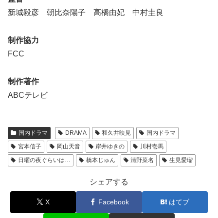
新城毅彦 朝比奈陽子 高橋由妃 中村圭良
制作協力
FCC
制作著作
ABCテレビ
国内ドラマ
DRAMA
和久井映見
国内ドラマ
宮本信子
岡山天音
岸井ゆきの
川村壱馬
日曜の夜ぐらいは…
橋本じゅん
清野菜名
生見愛瑠
シェアする
X
Facebook
はてブ