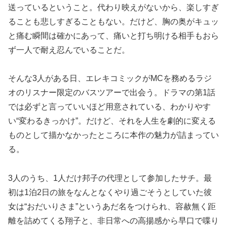
送っているということ。代わり映えがないから、楽しすぎ
ることも悲しすぎることもない。だけど、胸の奥がキュッ
と痛む瞬間は確かにあって、痛いと打ち明ける相手もおら
ず一人で耐え忍んでいることだ。
そんな3人がある日、エレキコミックがMCを務めるラジ
オのリスナー限定のバスツアーで出会う。ドラマの第1話
では必ずと言っていいほど用意されている、わかりやす
い“変わるきっかけ”。だけど、それを人生を劇的に変える
ものとして描かなかったところに本作の魅力が詰まってい
る。
3人のうち、1人だけ邦子の代理として参加したサチ。最
初は1泊2日の旅をなんとなくやり過ごそうとしていた彼
女は“おだいりさま”というあだ名をつけられ、容赦無く距
離を詰めてくる翔子と、非日常への高揚感から早口で喋り