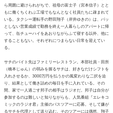
ら周囲に避けられがちで、祖母の富士子（宮本信子）とと
もに働くちくわぶ工場でもなんとなく社員たちに疎まれて
いる。タクシー運転手の野田翔子（岸井ゆきの）は、パッ
としない営業成績で勤務を終え一人暮らしのアパートに帰
って、缶チューハイをあおりながらふて寝する以外、他に
することもない。それぞれにつまらない日常を迎えてい
る。
サチのバイト先はファミリーレストラン。本部社員・田所
（橋本じゅん）の弱みを握るサチは、好きなだけシフトを
入れさせるか、3000万円を払うかの風変わりな二択を迫
り、結果として働き詰めの毎日を手に入れている。その
間、家で一人過ごす邦子の相手はラジオだ。邦子は自分が
参加するのは難しいと知りながらも、人気番組『エレキコ
ミックのラジオ君』主催のバスツアーに応募。そして嫌が
るサチを代理として送り込む。そのツアーには偶然、翔子