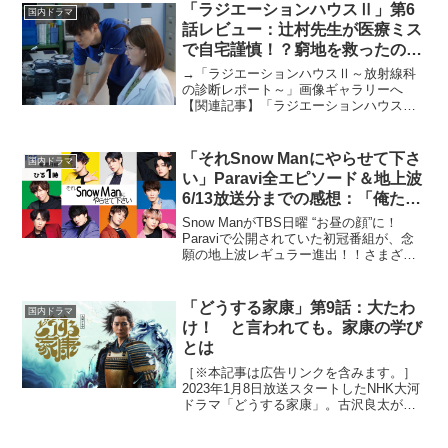
る。本記事では、第8話でJuice=Juiceの
「ラジエーションハウスⅡ」第6
国内ドラマ
メンバーによっ...
話レビュー：辻村先生が医療ミス
で自宅謹慎！？窮地を救ったのは
（※ストーリーネタバレあり）
→「ラジエーションハウスⅡ～放射線科
の診断レポート～」画像ギャラリーへ
【関連記事】「ラジエーションハウス
Ⅱ」第1話レビュー【関連記事】「ラジエ
ーションハウスⅡ」第2話レビュー【関連
記事】「ラジエーションハウスⅡ」第3話
「それSnow Manにやらせて下さ
国内ドラマ
レビュー【関連記事】「...
い」Paravi全エピソード＆地上波
6/13放送分までの感想：「俺たち
世界大会行ってますから」「ミリ
Snow ManがTBS日曜 “お昼の顔”に！
オン2個行ってますから」マウン
Paraviで公開されていた初冠番組が、念
願の地上波レギュラー進出！！さまざま
ト合戦の行方は？
な挑戦を繰り広げる9人に、笑顔になっち
ゃうこと間違いなし！もくじ・Paravi #1
～10概要＆感想・Paravi ...
「どうする家康」第9話：大たわ
国内ドラマ
け！ と言われても。家康の学び
とは
［※本記事は広告リンクを含みます。］
2023年1月8日放送スタートしたNHK大河
ドラマ「どうする家康」。古沢良太が脚
本を手がける本作は、弱小国の主として
生まれた徳川家康が乱世を生きる姿を描