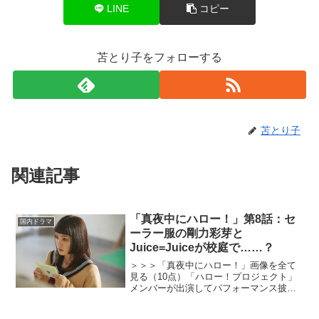
LINE
コピー
苫とり子をフォローする
苫とり子
関連記事
「真夜中にハロー！」第8話：セ
国内ドラマ
ーラー服の剛力彩芽と
Juice=Juiceが校庭で……？
＞＞＞「真夜中にハロー！」画像を全て
見る（10点）「ハロー！プロジェクト」
メンバーが出演してパフォーマンス披
露、悩める現代人にエールを送るドラマ
「真夜中にハロー！」が放送されてい