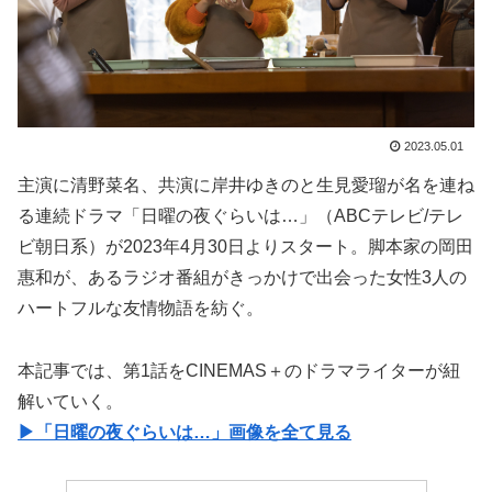
2023.05.01
主演に清野菜名、共演に岸井ゆきのと生見愛瑠が名を連ね
る連続ドラマ「日曜の夜ぐらいは…」（ABCテレビ/テレ
ビ朝日系）が2023年4月30日よりスタート。脚本家の岡田
惠和が、あるラジオ番組がきっかけで出会った女性3人の
ハートフルな友情物語を紡ぐ。
本記事では、第1話をCINEMAS＋のドラマライターが紐
解いていく。
▶︎「日曜の夜ぐらいは…」画像を全て見る