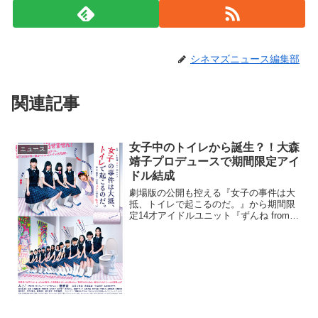
シネマズニュース編集部
関連記事
女子中のトイレから誕生？！大森
ニュース
靖子プロデュースで期間限定アイ
ドル結成
劇場版の公開も控える『女子の事件は大
抵、トイレで起こるのだ。』から期間限
定14才アイドルユニット『ずんね from
JC-WC』が誕生することが明らかとなっ
た。女子中学校のトイレから生まれた14
才アイドルユニット『女子の事件は大
抵、トイレで...