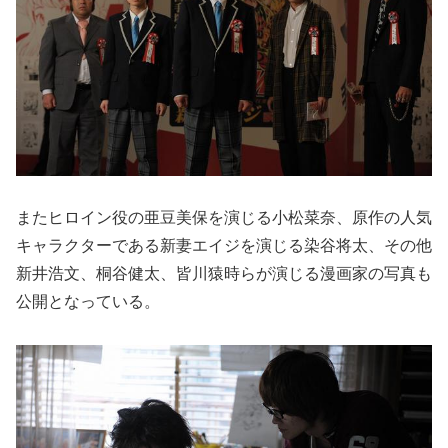
またヒロイン役の亜豆美保を演じる小松菜奈、原作の人気
キャラクターである新妻エイジを演じる染谷将太、その他
新井浩文、桐谷健太、皆川猿時らが演じる漫画家の写真も
公開となっている。