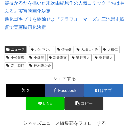
競技かるたを描いた末次由紀原作の人気コミック『ちはや
ふる』実写映画化決定
進化ゴキブリを駆除せよ『テラフォーマーズ』三池崇史監
督で実写映画化決定
ニュース
バクマン。
佐藤健
大場つぐみ
大根仁
小松菜奈
小畑健
新井浩文
染谷将太
桐谷健太
皆川猿時
神木隆之介
シェアする
X
Facebook
はてブ
LINE
コピー
シネマズニュース編集部をフォローする