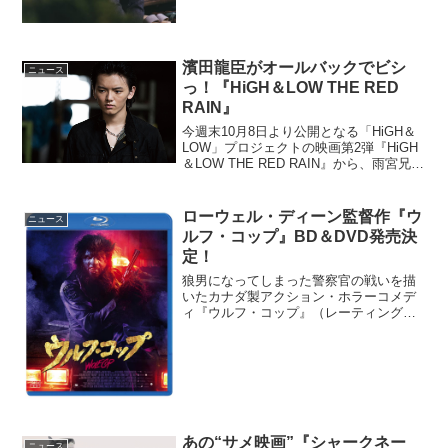
濱田龍臣がオールバックでビシ
ニュース
っ！『HiGH＆LOW THE RED
RAIN』
今週末10月8日より公開となる「HiGH＆
LOW」プロジェクトの映画第2弾『HiGH
＆LOW THE RED RAIN』から、雨宮兄弟
の少年時代の新場面写真が解禁となっ
た。『HiGH＆LOW THE RED RAIN』雨
宮兄弟の少年時代映...
ローウェル・ディーン監督作『ウ
ニュース
ルフ・コップ』BD＆DVD発売決
定！
狼男になってしまった警察官の戦いを描
いたカナダ製アクション・ホラーコメデ
ィ『ウルフ・コップ』（レーティング：
R15+）のBlu-ray＆DVDが2016年5月11日
（水）に発売される。狼男になってしま
った警察官の物語『ウルフ・コップ』小
さな...
あの“サメ映画”『シャークネー
ニュース