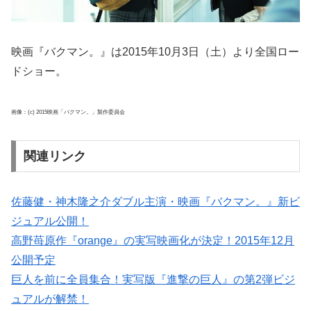
映画『バクマン。』は2015年10月3日（土）より全国ロー
ドショー。
画像：(c) 2015映画「バクマン。」製作委員会
関連リンク
佐藤健・神木隆之介ダブル主演・映画『バクマン。』新ビ
ジュアル公開！
高野苺原作『orange』の実写映画化が決定！2015年12月
公開予定
巨人を前に全員集合！実写版『進撃の巨人』の第2弾ビジ
ュアルが解禁！