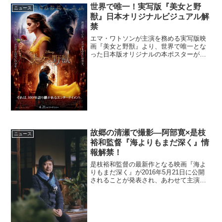
世界で唯一！実写版『美女と野
ニュース
獣』日本オリジナルビジュアル解
禁
エマ・ワトソンが主演を務める実写版映
画『美女と野獣』より、世界で唯一とな
った日本版オリジナルの本ポスターが解
禁となった。実写版映画『美女と野獣』
日本オリジナルポスター解禁ひとりの美
しい王子が、呪いによって醜い野獣の姿
に変えられてしまう。魔女...
故郷の清瀬で撮影―阿部寛×是枝
ニュース
裕和監督『海よりもまだ深く』情
報解禁！
是枝裕和監督の最新作となる映画『海よ
りもまだ深く』が2016年5月21日に公開
されることが発表され、あわせて主演の
阿部寛をはじめとしたキャスト陣も解禁
となった。阿部寛と是枝監督がタッグを
組むのは、映画では『歩いても 歩いて
も』『奇跡』に続き...