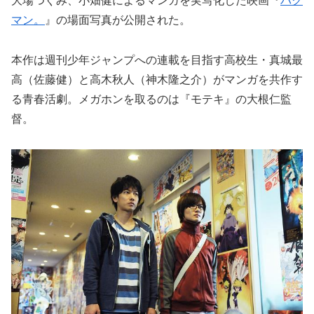
大場つぐみ、小畑健によるマンガを実写化した映画『
バク
マン。
』の場面写真が公開された。
本作は週刊少年ジャンプへの連載を目指す高校生・真城最
高（佐藤健）と高木秋人（神木隆之介）がマンガを共作す
る青春活劇。メガホンを取るのは『モテキ』の大根仁監
督。