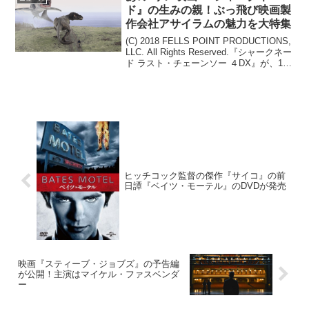
ド』の生みの親！ぶっ飛び映画製
作会社アサイラムの魅力を大特集
(C) 2018 FELLS POINT PRODUCTIONS,
LLC. All Rights Reserved.『シャークネー
ド ラスト・チェーンソー ４DX』が、11
月2日（金）より待望の劇場公開。しかも
日本限定で公開される。そこで...
ヒッチコック監督の傑作『サイコ』の前
日譚『ベイツ・モーテル』のDVDが発売
映画『スティーブ・ジョブズ』の予告編
が公開！主演はマイケル・ファスベンダ
ー