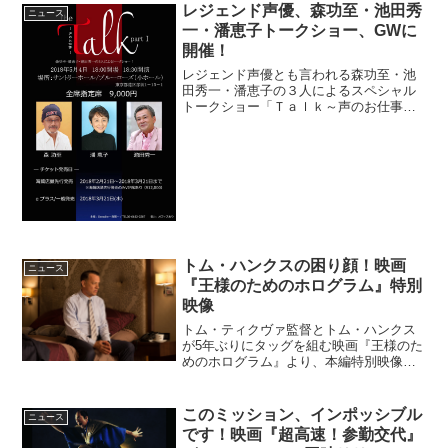
祭」の“目玉”となる「キュリナリー・シネ
レジェンド声優、森功至・池田秀
ニュース
マ部門」には毎年 世界...
一・潘恵子トークショー、GWに
開催！
レジェンド声優とも言われる森功至・池
田秀一・潘恵子の３人によるスペシャル
トークショー「Ｔａｌｋ～声のお仕事
～」が2018年5月4日(金・祝)にサントリ
ーホール ブルーローズ（小ホール）に
て開催される。1960年代から現在まで…
伝説的な作品に...
トム・ハンクスの困り顔！映画
ニュース
『王様のためのホログラム』特別
映像
トム・ティクヴァ監督とトム・ハンクス
が5年ぶりにタッグを組む映画『王様のた
めのホログラム』より、本編特別映像が
解禁となった。トム・ハンクスが砂漠の
地サウジアラビアへ！映画『王様のため
のホログラム』本編特別映像解禁立派な
このミッション、インポッシブル
ニュース
車もステキな家も美しい...
です！映画『超高速！参勤交代』