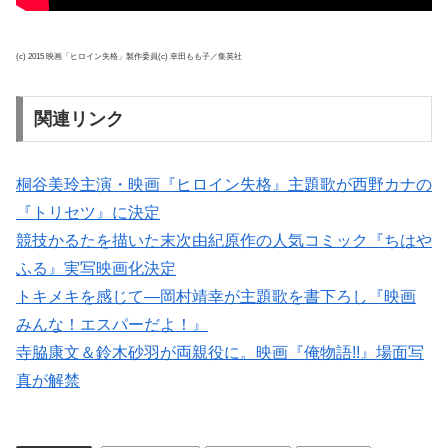
(c) 2015 映画「ヒロイン失格」製作委員(c) 幸田もも子／集英社
関連リンク
桐谷美玲主演・映画『ヒロイン失格』主題歌が西野カナの
『トリセツ』に決定
競技かるたを描いた末次由紀原作の人気コミック『ちはや
ふる』実写映画化決定
トキメキを感じて―岡村靖幸が主題歌を書下ろし『映画
みんな！エスパーだよ！』
寺脇康文＆鈴木砂羽が両親役に。映画『俺物語!!』場面写
真が解禁