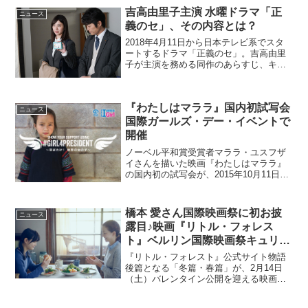
吉高由里子主演 水曜ドラマ「正
ニュース
義のセ」、その内容とは？
2018年4月11日から日本テレビ系でスタ
ートするドラマ「正義のセ」。吉高由里
子が主演を務める同作のあらすじ、キャ
スト情報を紹介していく。阿川佐和子の
小説をドラマ化本作はテレビから文筆ま
で幅広く活躍する阿川佐和子の小説をド
『わたしはマララ』国内初試写会
ラマ化。主人公・竹...
ニュース
国際ガールズ・デー・イベントで
開催
ノーベル平和賞受賞者マララ・ユスフザ
イさんを描いた映画『わたしはマララ』
の国内初の試写会が、2015年10月11日
（土）に行われる国際ガールズ・デー・
イベントで開催されることになった。
「＃Girl4President」のメッセージカード
橋本 愛さん国際映画祭に初お披
ニュース
を送...
露目♪映画『リトル・フォレス
ト』ベルリン国際映画祭キュリナ
リー・シネマ部門に正式招待決
『リトル・フォレスト』公式サイト物語
定！
後篇となる「冬篇・春篇」が、2月14日
（土）バレンタイン公開を迎える映画
『リトル・フォレスト』！世界三大映画
祭にも数えられる「ベルリン国際映画