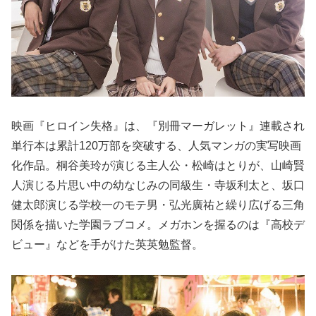
映画『ヒロイン失格』は、『別冊マーガレット』連載され
単行本は累計120万部を突破する、人気マンガの実写映画
化作品。桐谷美玲が演じる主人公・松崎はとりが、山崎賢
人演じる片思い中の幼なじみの同級生・寺坂利太と、坂口
健太郎演じる学校一のモテ男・弘光廣祐と繰り広げる三角
関係を描いた学園ラブコメ。メガホンを握るのは『高校デ
ビュー』などを手がけた英英勉監督。