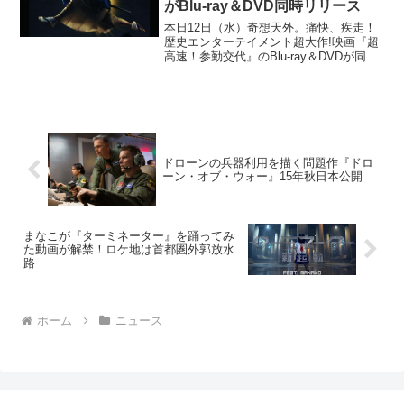
がBlu-ray＆DVD同時リリース
本日12日（水）奇想天外。痛快、疾走！
歴史エンターテイメント超大作!映画『超
高速！参勤交代』のBlu-ray＆DVDが同時
リリースとなった。5日以内に参勤交代!!
を命じられた弱小貧乏藩。幕府の無理難
題に“参勤交代”で挑む…って、どうやっ
て?...
ドローンの兵器利用を描く問題作『ドロ
ーン・オブ・ウォー』15年秋日本公開
まなこが『ターミネーター』を踊ってみ
た動画が解禁！ロケ地は首都圏外郭放水
路
ホーム
ニュース