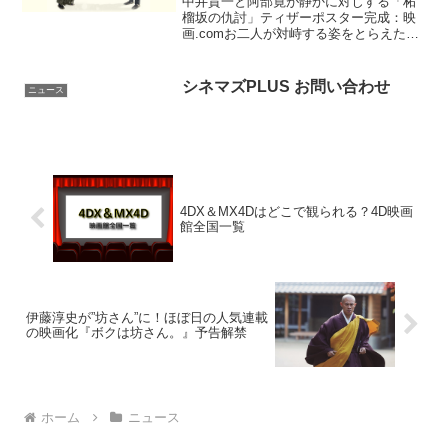
中井貴一と阿部寛が静かに対じする「柘
榴坂の仇討」ティザーポスター完成：映
画.comお二人が対峙する姿をとらえたテ
ィザービジュアルもいよいよ公開され、
その緊迫感に早くも期待が高まります♪テ
ィザービジュアルは、リニューアルオー
シネマズPLUS お問い合わせ
ニュース
プンした公式サイト...
4DX＆MX4Dはどこで観られる？4D映画
館全国一覧
伊藤淳史が”坊さん”に！ほぼ日の人気連載
の映画化『ボクは坊さん。』予告解禁
ホーム
ニュース