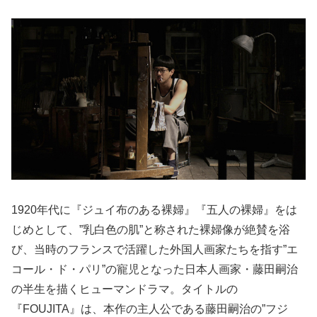
1920年代に『ジュイ布のある裸婦』『五人の裸婦』をは
じめとして、”乳白色の肌”と称された裸婦像が絶賛を浴
び、当時のフランスで活躍した外国人画家たちを指す”エ
コール・ド・パリ”の寵児となった日本人画家・藤田嗣治
の半生を描くヒューマンドラマ。タイトルの
『FOUJITA』は、本作の主人公である藤田嗣治の”フジ