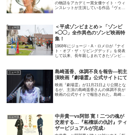
の物語をアカデミー賞女優ケイト・ウィ
ンスレットが主演している作品『ヴェル
サイユの宮廷庭師』が、2015年10月10日
（土）より角川シネマ有楽町、
Bunkamuraル・シネマほか全国公開され
＜平成ゾンビまとめ＞「ゾンビ
る。17世紀のフ...
ニュース
×◯◯」全作異色のゾンビ映画特
集！
1968年にジョージ・A・ロメロが『ナイ
ト・オブ・ザ・リビングデッド』を発表
して以来、長年親しまれてきたゾンビ映
画。近年もマンネリ化することなく、
次々と新しい作品が生み出されている。
それらの作品を見渡してみると、ただ単
島崎遥香、体調不良を報告―初主
ニュース
にゾンビものであるだけ...
演映画『劇場霊』公式サイトにて
映画『劇場霊』が11月21日より公開とな
るが、主演の島崎遥香さんの体調不良が
映画の公式サイトで報告された。島崎遥
香が体調不良で現在療養中。初日舞台挨
拶に関しては検討映画『劇場霊』の公式
ウェブサイトに記載された内容は以下の
通り。映画『劇場霊』...
中井貴一vs阿部 寛！二つの魂が
ニュース
交差する…『柘榴坂の仇討』ティ
ザービジュアルが完成♪