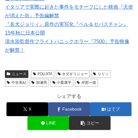
イタリアで実際に起きた事件をモチーフにした映画『天使
が消えた街』予告編解禁
『名犬ジョリィ』原作の実写化『ベル＆セバスチャン』
15年秋に日本公開
清水崇監督作フライトパニックホラー『7500』予告映像
が解禁！
ニュース
FOUJITA
オダギリジョー
りりィ
中谷美紀
加瀬亮
小栗康平
岸部一徳
シェアする
X
Facebook
はてブ
LINE
コピー