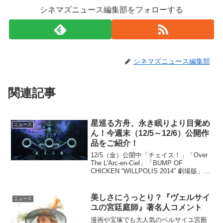
シネマズニュース編集部をフォローする
シネマズニュース編集部
関連記事
星巡る方舟、永き眠りより目覚め
ニュース
ん！今週末（12/5～12/6）公開作
品をご紹介！
12/5（金）公開中「チェイス！」「Over
The L'Arc-en-Ciel」「BUMP OF
CHICKEN “WILLPOLIS 2014” 劇場版」
12/6（土）公開「宇宙戦艦ヤマト2199 星
巡る方舟」「メビウス」「超能力研究
部...
美しさにうっとり？『ヴェルサイ
ニュース
ユの宮廷庭師』著名人コメント
漫画や宝塚でも大人気のベルサイユ宮殿