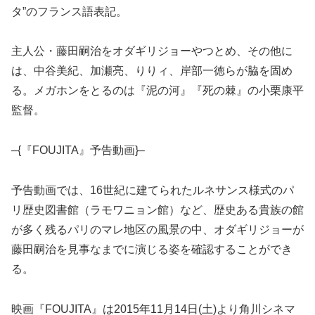
タ”のフランス語表記。
主人公・藤田嗣治をオダギリジョーやつとめ、その他に
は、中谷美紀、加瀬亮、りりィ、岸部一徳らが脇を固め
る。メガホンをとるのは『泥の河』『死の棘』の小栗康平
監督。
–{『FOUJITA』予告動画}–
予告動画では、16世紀に建てられたルネサンス様式のパ
リ歴史図書館（ラモワニョン館）など、歴史ある貴族の館
が多く残るパリのマレ地区の風景の中、オダギリジョーが
藤田嗣治を見事なまでに演じる姿を確認することができ
る。
映画『FOUJITA』は2015年11月14日(土)より角川シネマ