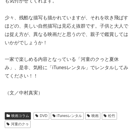
も気付かせてくれます。
少々、残酷な描写も描かれていますが、それを吹き飛ばす
ほどの、美しい自然描写は見応え抜群です。子供と大人で
は捉え方が、異なる映画だと思うので、親子で鑑賞しては
いかがでしょうか！
一家で楽しめる内容となっている「河童のクゥと夏休
み」、是非、気軽に「iTunesレンタル」でレンタルしてみ
てください！！
（文／中村真実）
映画コラム
DVD
iTunesレンタル
映画
松竹
河童のクゥ