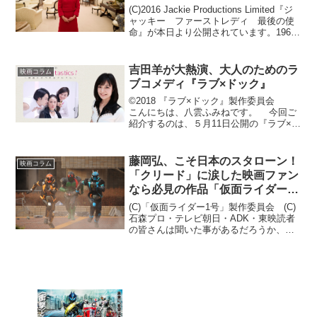
(C)2016 Jackie Productions Limited『ジ
ャッキー ファーストレディ 最後の使
命』が本日より公開されています。1963
年を軸にした歴史を描いた映画となって
います。1960年代と言っても何ともイメ
ージしにくい方も...
吉田羊が大熱演、大人のためのラ
映画コラム
ブコメディ『ラブ×ドック』
©2018 『ラブ×ドック』製作委員会
こんにちは、八雲ふみねです。 今回ご
紹介するのは、５月11日公開の『ラブ×ド
ック』。笑って泣ける大人のためのラブ
コメディです。 八雲ふみねの What a
Fantastics！ ～映画にまつわ...
藤岡弘、こそ日本のスタローン！
映画コラム
「クリード」に涙した映画ファン
なら必見の作品「仮面ライダー１
号」。
(C)「仮面ライダー1号」製作委員会 (C)
石森プロ・テレビ朝日・ADK・東映読者
の皆さんは聞いた事があるだろうか、
「技の１号、力の２号」という言葉を。
そう、きっと昭和ライダーファンなら、
ＤＮＡに刻み込まれているはずの、この
言葉。実は今回の...