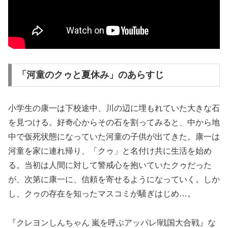
「河童のクゥと夏休み」のあらすじ
小学生の康一は下校途中、川の辺に埋もれていた大きな石
を見つける。好奇心からその石を割ってみると、中から地
中で仮死状態になっていた河童の子供が出てきた。康一は
河童を家に連れ帰り、「クゥ」と名付け共に生活を始め
る。当初は人間に対して警戒心を抱いていたクゥだった
が、次第に康一に、信頼を寄せるようになっていく。しか
し、クゥの存在を知ったマスコミが騒ぎはじめ…。
『クレヨンしんちゃん 嵐を呼ぶアッパレ!戦国大合戦』な