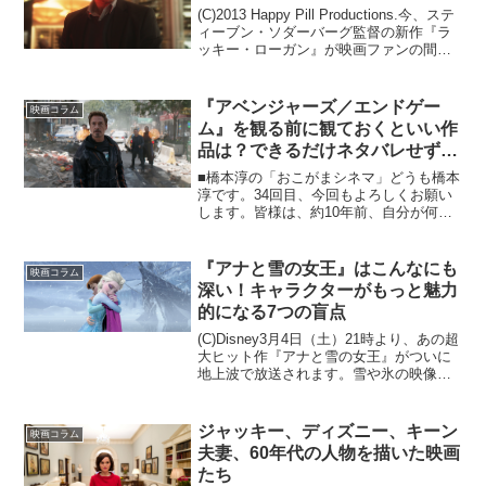
(C)2013 Happy Pill Productions.今、ステ
ィーブン・ソダーバーグ監督の新作『ラ
ッキー・ローガン』が映画ファンの間で
大いに話題を集めています。一見『オー
シャンズ11』（01）の系譜に属するイキ
な強盗ものではあります...
『アベンジャーズ／エンドゲー
映画コラム
ム』を観る前に観ておくといい作
品は？できるだけネタバレせずに
興奮を語る！
■橋本淳の「おこがまシネマ」どうも橋本
淳です。34回目、今回もよろしくお願い
します。皆様は、約10年前、自分が何を
やっていたか思い出せますか？僕はもち
ろん思い出せなかったので、グーグル先
生からのWikipedia師匠に教えを請うて、
『アナと雪の女王』はこんなにも
映画コラム
その時の...
深い！キャラクターがもっと魅力
的になる7つの盲点
(C)Disney3月4日（土）21時より、あの超
大ヒット作『アナと雪の女王』がついに
地上波で放送されます。雪や氷の映像表
現、耳に残る主題歌「Let It Go」など、
その魅力は枚挙にいとまがないですが、
再び鑑賞すると“キャラクターの性格”...
ジャッキー、ディズニー、キーン
映画コラム
夫妻、60年代の人物を描いた映画
たち