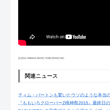
(C)2014 YAMAHA MUSIC PUBLISHING,INC.
関連ニュース
ティム・バートンも驚いたウソのような本当の話
『ももいろクローバーZ桃神祭2015』最終日