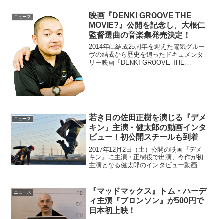
映画『DENKI GROOVE THE
ニュース
MOVIE?』公開を記念し、大根仁
監督選曲の音楽集発売決定！
2014年に結成25周年を迎えた電気グルー
ヴの結成から歴史を追ったドキュメンタ
リー映画『DENKI GROOVE THE
MOVIE? ～石野卓球とピエール瀧～』
2015年12月26日（土）からの2週間限定
公開を記念し、大根仁監督による選曲...
若き日の佐田正樹を演じる『デメ
ニュース
キン』主演・健太郎の動画インタ
ビュー！初公開スチールも到着
2017年12月2日（土）公開の映画『デメ
キン』に主演・正樹役で出演、今作が初
主演となる健太郎のインタビュー動画が
到着した。このニュースのポイント・健
太郎は、芸人・佐田正樹の自伝的小説
『デメキン』の実写化で主演を務める・
『マッドマックス』トム・ハーデ
ニュース
健太郎の動画インタビ...
ィ主演『ブロンソン』が500円で
日本初上映！