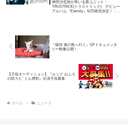
ルバム発売に期待“大”♪
神田沙也加が率いる新ユニット・
TRUSTRICK(トラストリック)、デビュー
アルバム『Eternity』6/25発売決定！：特
設サイト神田さんとユニットを組むギタ
ーのBillyとともに、「期待に応え
（TRUST）」×「遊び心の融合（TRIC...
『猫侍 南の島へ行く』SPドキュメンタ
リー映像公開！
【子役オーディション】『ルック おふろ
の防カヒﾞくん煙剤』出演子役募集
ホーム
ニュース