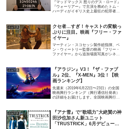
『マッドマックス 怒りのデス・ロード』
『ウォーリアー』で主演を務めたトム・
ハーディがイギリス史上最狂の犯罪者を
演じ、『ドライヴ』の鬼才ニコラス・ウ
ィンディング・レフンが監督を務めた
2008年製作の衝撃作『ブロンソン』が、
クセ者…すぎ！キャストの変貌っ
ニュース
新宿シネマカリテレイ...
ぷりに注目。映画『フリー・ファ
イヤー』
マーティン・スコセッシ製作総指揮、ベ
ン・ウィートリー監督の映画『フリー・
ファイヤー』から追加場面写真がシネマ
ズに到着した。映画『フリー・ファイヤ
ー』追加場面写真到着ある場末の倉庫。
銃取引のために集まった、アイルランド
『アラジン』V3！『ザ・ファブ
ニュース
人のクリス(キリアン・マ...
ル』2位、『X-MEN』3位！【映
画ランキング】
先週末（2019年6月22日〜23日）の全国
映画興行ランキング（興行通信社発表）
の詳細をお届けします。全国映画興行ラ
ンキング1位（→）『アラジン』2位
（NEW）『ザ・ファブル』3位（NEW）
『X-MEN：ダーク・フェニックス』4位
『アナ雪』で“歌唱力”大絶賛の神
ニュース
（↓）『メ...
田沙也加さん新ユニット
「TRUSTRICK」6月デビューア