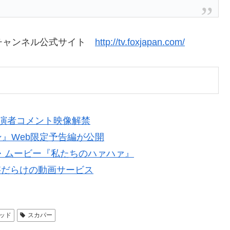
Xチャンネル公式サイト
http://tv.foxjapan.com/
演者コメント映像解禁
』Web限定予告編が公開
・ムービー『私たちのハァハァ』
横文字だらけの動画サービス
ッド
スカパー