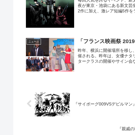
夜が東京・池袋にある新文芸坐
2作に加え、激レア短編5作を
「フランス映画祭 2019
ニュース
昨年、横浜に開催場所を移し、
催される。昨年は、女優ナタリ
タークラスの開催やサイン会なと
『サイボーグ009VSデビルマ
『親戚の