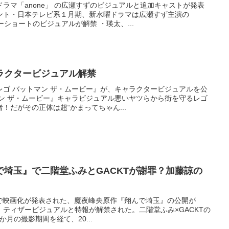
ラマ「anone」 の広瀬すずのビジュアルと追加キャストが発表
ント・日本テレビ系１月期、新水曜ドラマは広瀬すず主演の
リーショートのビジュアルが解禁 ・瑛太、...
ラクタービジュアル解禁
レゴ バットマン ザ・ムービー』が、キャラクタービジュアルを公
マン ザ・ムービー』キャラビジュアル悪いヤツらから街を守るレゴ
！だがその正体は超“かまってちゃん...
゙埼玉』で二階堂ふみとGACKTが謝罪？加藤諒の
演で映画化が発表された、魔夜峰央原作『翔んで埼玉』の公開が
定。ティザービジュアルと特報が解禁された。二階堂ふみ×GACKTの
か月の撮影期間を経て、20...