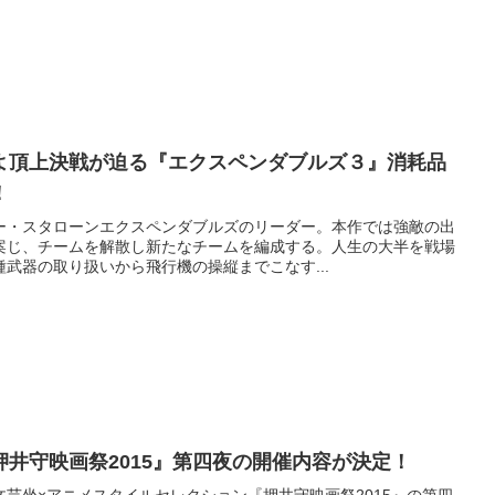
よ頂上決戦が迫る『エクスペンダブルズ３』消耗品
！
ー・スタローンエクスペンダブルズのリーダー。本作では強敵の出
案じ、チームを解散し新たなチームを編成する。人生の大半を戦場
武器の取り扱いから飛行機の操縦までこなす...
井守映画祭2015』第四夜の開催内容が決定！
芸坐×アニメスタイルセレクション『押井守映画祭2015』の第四