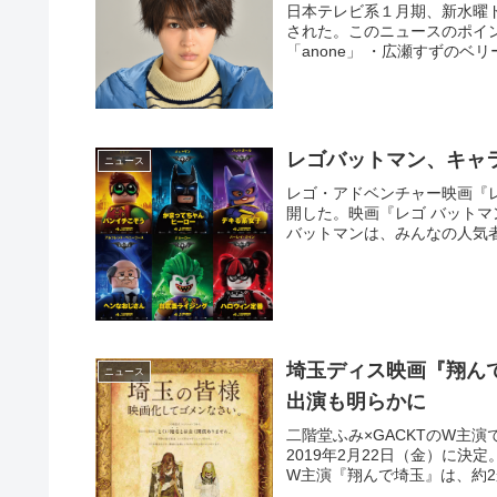
日本テレビ系１月期、新水曜ド
された。このニュースのポイ
「anone」 ・広瀬すずのベ
レゴバットマン、キャ
ニュース
レゴ・アドベンチャー映画『
開した。映画『レゴ バット
バットマンは、みんなの人気者
埼玉ディス映画『翔んて
ニュース
出演も明らかに
二階堂ふみ×GACKTのW主
2019年2月22日（金）に決
W主演『翔んで埼玉』は、約2