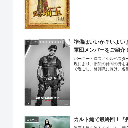
準備はいいか？いよい
ニュース
軍団メンバーをご紹介
バーニー・ロス／シルベスタ
現により、旧知の仲間の身を
で過ごし、格闘戦に長け、各種
カルト編で最終回！『押
ニュース
毎回人気を誇るイベント、新文