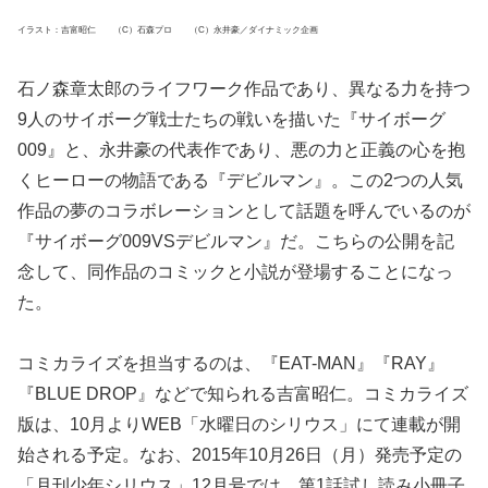
イラスト：吉富昭仁 （C）石森プロ （C）永井豪／ダイナミック企画
石ノ森章太郎のライフワーク作品であり、異なる力を持つ
9人のサイボーグ戦士たちの戦いを描いた『サイボーグ
009』と、永井豪の代表作であり、悪の力と正義の心を抱
くヒーローの物語である『デビルマン』。この2つの人気
作品の夢のコラボレーションとして話題を呼んでいるのが
『サイボーグ009VSデビルマン』だ。こちらの公開を記
念して、同作品のコミックと小説が登場することになっ
た。
コミカライズを担当するのは、『EAT-MAN』『RAY』
『BLUE DROP』などで知られる吉富昭仁。コミカライズ
版は、10月よりWEB「水曜日のシリウス」にて連載が開
始される予定。なお、2015年10月26日（月）発売予定の
「月刊少年シリウス」12月号では、第1話試し読み小冊子