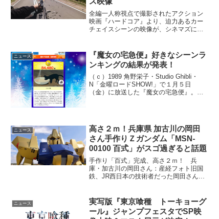
ス映像
全編一人称視点で撮影されたアクション
映画『ハードコア』より、迫力あるカー
チェイスシーンの映像が、シネマズに到
着した。まさに同期！映画『ハードコ
ア』迫力あるカーチェイスシーン目を覚
ますと、そこは見覚えのない研究施設だ
『魔女の宅急便』好きなシーンラ
ニュース
った。妻のエステル(ヘイリ...
ンキングの結果が発表！
（ｃ）1989 角野栄子・Studio Ghibli・
N「金曜ロードSHOW!」で１月５日
（金）に放送した『魔女の宅急便』。放
送中にデータ放送と番組公式HPで実施し
た連動企画「みんなで選ぶ！好きなシー
ンランキング」で、作品の人気No.1シ
ー...
高さ２ｍ！兵庫県 加古川の岡田
ニュース
さん手作りＺガンダム「MSN-
00100 百式」がスゴ過ぎると話題
手作り「百式」完成、高さ２ｍ！ 兵
庫・加古川の岡田さん：産経フォト旧国
鉄、JR西日本の技術者だった岡田さん
は、お孫さんを喜ばせようとガンダムの
プラモデルを購入。ところが「せっかく
なら大きなものを作ってみよう！」と思
実写版『東京喰種 トーキョーグ
ニュース
い立ち、まずは約８ヶ月かけ...
ール』ジャンプフェスタでSP映