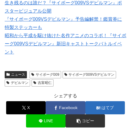
生き残るのは誰だ？『サイボーグ009VSデビルマン』ポ
スタービジュアル公開
『サイボーグ009VSデビルマン』予告編解禁！鑑賞券に
特製ステッカーも
昭和から平成を駆け抜けた名作アニメのコラボ！『サイボ
ーグ009VSデビルマン』新旧キャストトークバトルイベ
ント
ニュース
サイボーグ009
サイボーグ009VSデビルマン
デビルマン
吉富昭仁
シェアする
X
Facebook
はてブ
LINE
コピー