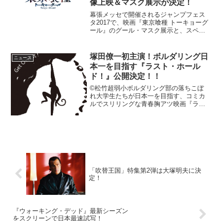
像上映＆マスク展示が決定！
幕張メッセで開催されるジャンプフェス
タ2017で、映画『東京喰種 トーキョーグ
ール』のグール・マスク展示と、スペシ
ャル映像の上映が行われることが明らか
となった。映画『東京喰種 トーキョーグ
ール』ジャンプフェスタ2017でSP映像を
塚田僚一初主演！ボルダリング日
ニュース
上映映画『...
本一を目指す『ラスト・ホール
ド！』公開決定！！
©松竹超弱小ボルダリング部の落ちこぼ
れ大学生たちが日本一を目指す、コミカ
ルでスリリングな青春胸アツ映画『ラス
ト・ホールド！』の公開が2018年5月12
日（土）に決定した。このニュースのポ
イント・『ラスト・ホールド！』の公開
が2018年5月1...
「吹替王国」特集第2弾は大塚明夫に決
定！
『ウォーキング・デッド』最新シーズン
をスクリーンで日本最速試写！