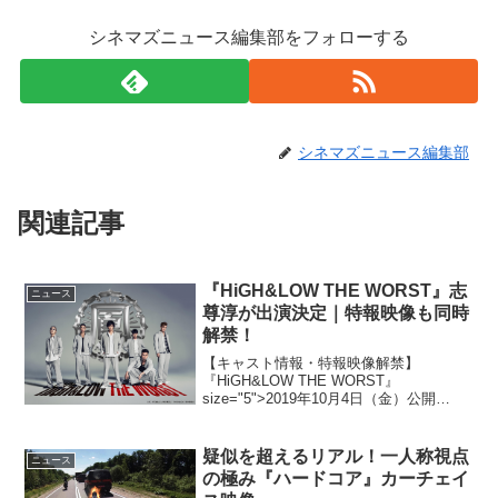
シネマズニュース編集部をフォローする
シネマズニュース編集部
関連記事
『HiGH&LOW THE WORST』志
ニュース
尊淳が出演決定｜特報映像も同時
解禁！
【キャスト情報・特報映像解禁】
『HiGH&LOW THE WORST』
size="5">2019年10月4日（金）公開
「HiGH&LOW」シリーズと「クローズ」
「WORST」との、奇跡のクロスオーバー
の実現で話題となっている、映画
疑似を超えるリアル！一人称視点
ニュース
「HiGH...
の極み『ハードコア』カーチェイ