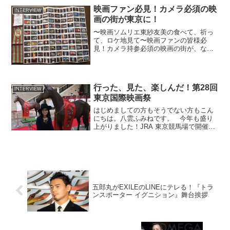
ナリストのジャンクハンター吉田さん
映画ファン必見！カメラ必須の映
INTERVIEW
が、自身の長年の夢をクラ...
画の街が東京に！
〜映画ソムリエ東紗友美の食べて、祈っ
て、ロケ地見て〜映画ファンの皆様必
見！カメラ持参必須の映画の街が、なん
と東京にありました！ちょっと歩くだけ
で約１００箇所の映画看板に出会えるの
は、JR青梅駅から歩いてすぐの青梅シネ
マチックロード、ココご存...
行った、見た、楽しんだ！第28回
INTERVIEW
東京国際映画祭
はじめましての方もそうでない方もこん
にちは。八雲ふみねです。 今年も盛り
上がりました！JRA 東京競馬場で開催さ
れた第4回東京競馬。秋華賞、菊花賞、天
皇賞と秋の重賞レース期間中、スペシャ
ルイベントとして『馬の映画展』～馬と
人との絆～が開...
五郎丸がEXILEのLINEにテレる！『トラ
ンスポーター イグニション』舞台挨拶