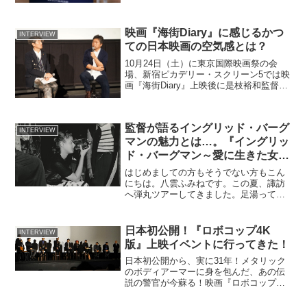
ニーの実写映画『美女と野獣』。いつも
ロケ地を...
映画『海街Diary』に感じるかつ
INTERVIEW
ての日本映画の空気感とは？
10月24日（土）に東京国際映画祭の会
場、新宿ピカデリー・スクリーン5では映
画『海街Diary』上映後に是枝裕和監督と
MCによる質疑応答が行われました。今作
は、父親が亡くなり異母妹を引き取るこ
とになった3姉妹の住む鎌倉を舞台に、長
監督が語るイングリッド・バーグ
女・幸（綾...
INTERVIEW
マンの魅力とは…。『イングリッ
ド・バーグマン～愛に生きた女優
～』初日舞台挨拶
はじめましての方もそうでない方もこん
にちは。八雲ふみねです。この夏、諏訪
へ弾丸ツアーしてきました。足湯って気
持ちいいですね～。さて。八雲ふみねの
What a Fantastics！ ～映画にまつわるア
レコレ～ vol.75今回は…。カンヌ...
日本初公開！『ロボコップ4K
INTERVIEW
版』上映イベントに行ってきた！
日本初公開から、実に31年！メタリック
のボディアーマーに身を包んだ、あの伝
説の警官が今蘇る！映画『ロボコップ』
に魅せられ、その人生をロボコップに捧
げた男。映画ライターにして交通ジャー