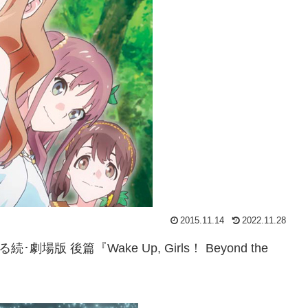
2015.11.14
2022.11.28
場版 後篇『Wake Up, Girls！ Beyond the