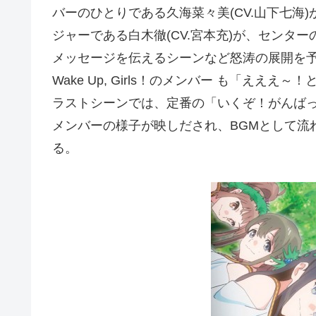
バーのひとりである久海菜々美(CV.山下七海)
ジャーである白木徹(CV.宮本充)が、センター
メッセージを伝えるシーンなど怒涛の展開を
Wake Up, Girls！のメンバー も「え
ラストシーンでは、定番の「いくぞ！がんばっぺ！W
メンバーの様子が映しだされ、BGMとして流れる主題
る。