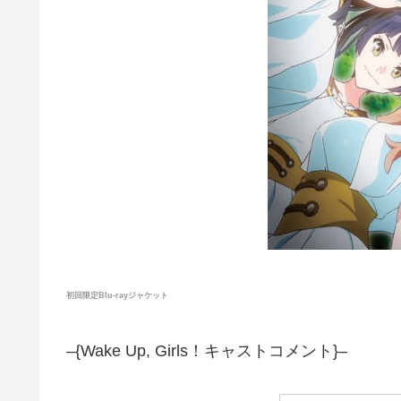
初回限定Blu-rayジャケット
–{Wake Up, Girls！キャストコメント}–