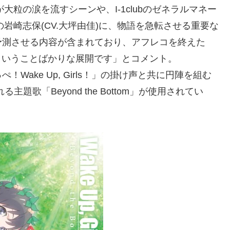
が大粒の涙を流すシーンや、I-1clubのゼネラルマネー
の岩崎志保(CV.大坪由佳)に、物語を急転させる重要な
予測させる内容が含まれており、アフレコを終えた
ええ～！ということばかりな展開です」とコメント。
ake Up, Girls！」の掛け声と共に円陣を組む
歌「Beyond the Bottom」が使用されてい