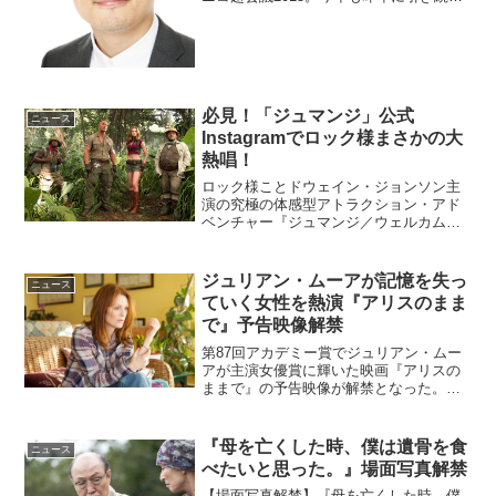
き、松竹×松竹芸能ブースが出展されま
す。今年は『超松竹寺』と銘打って、
様々な豪華展示や、豪華出演者によるイ
ベントステージなど...
必見！「ジュマンジ」公式
ニュース
Instagramでロック様まさかの大
熱唱！
ロック様ことドウェイン・ジョンソン主
演の究極の体感型アトラクション・アド
ベンチャー『ジュマンジ／ウェルカム・
トゥ・ジャングル』が2018年4月6日
（金）より公開され、大ヒットとなって
いる。今回は『ジュマンジ／ウェルカ
ジュリアン・ムーアが記憶を失っ
ニュース
ム・トゥ・ジャングル』を...
ていく女性を熱演『アリスのまま
で』予告映像解禁
第87回アカデミー賞でジュリアン・ムー
アが主演女優賞に輝いた映画『アリスの
ままで』の予告映像が解禁となった。本
作は50歳で若年性アルツハイマーと診断
された大学教授のアリスの苦悩と運命に
立ち向かう姿を描いた感動作。(C) 2014
『母を亡くした時、僕は遺骨を食
ニュース
BSM S...
べたいと思った。』場面写真解禁
【場面写真解禁】『母を亡くした時、僕