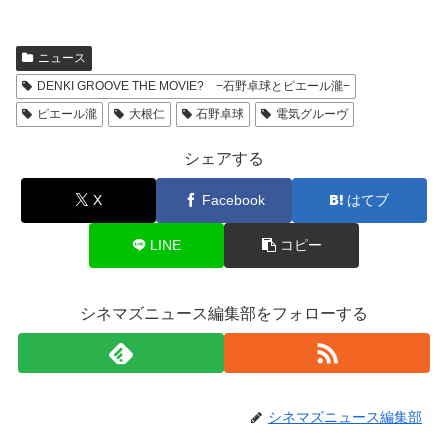
ニュース
DENKI GROOVE THE MOVIE? −石野卓球とピエール瀧−
ピエール瀧
大根仁
石野卓球
電気グルーヴ
シェアする
X
Facebook
はてブ
LINE
コピー
シネマズニュース編集部をフォローする
シネマズニュース編集部