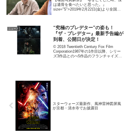
は遺骨を食べたいと思った。』
size="5">2019年2月22日(金)より全国順
次ロードショー宮川サトシの大人気エッ
セイ漫画を映画化した、『母を亡くした
時、僕は遺骨を食べたいと思った。』の
“究極のプレデター”の姿も！
場面写真...
ニュース
『ザ・プレデター』最新予告編が
到着、公開日が決定！
© 2018 Twentieth Century Fox Film
Corporation1987年の1作目以降、シリー
ズ3作品とのべ5作品のフランチャイズを
世に送り出し、世界中で人気を集める作
品『プレデター』。その正当なる続編と
して完全復...
スターウォーズ最新作、風神雷神図屏風
が京都・清水寺でお披露目