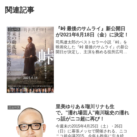
関連記事
『峠 最後のサムライ』新公開日
ニュース
が2021年6月18日（金）に決定！
司馬遼太郎のベストセラー小説「峠」を
映画化した『峠 最後のサムライ』の新公
開日が決定し、主演を務める役所広司の
コメントが到着した。役所広司コメント
新型コロナウィルス感染拡大の影響で公
開予定が二転三転しましたが、この度公
開が決定しました。サム...
里美ゆりあ＆瑠川リナも生
ニュース
で。”濡れ場芸人”南川聡史の濡れ
っ話がニコ超に再び！
今週末の2015年4月25日（土）・26日
（日）に幕張メッセで開催される、ニコ
ニコ超会議2015。今年も昨年に引き続