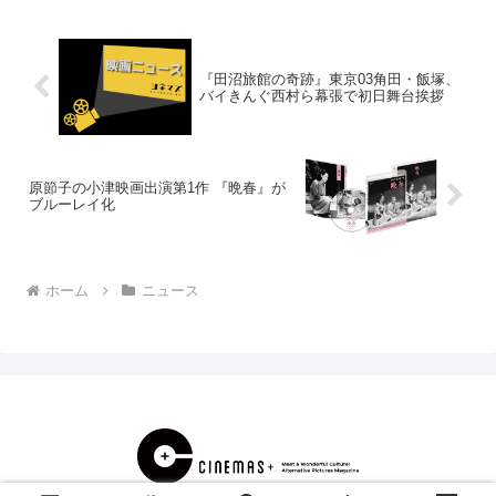
～。爆笑・爆音・ち...
『田沼旅館の奇跡』東京03角田・飯塚、
バイきんぐ西村ら幕張で初日舞台挨拶
原節子の小津映画出演第1作 『晩春』が
ブルーレイ化
ホーム
ニュース