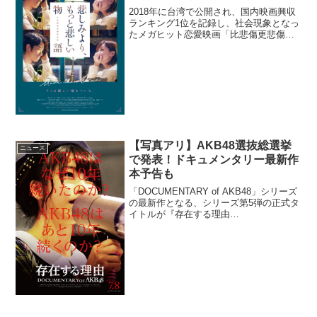
2018年に台湾で公開され、国内映画興収
ランキング1位を記録し、社会現象となっ
たメガヒット恋愛映画「比悲傷更悲傷的
故事(原題)」が、日本公開タイトル『悲し
みより、もっと悲しい物語』として４月
３日(金)より公開されることが決定。キー
ビジュアル...
【写真アリ】AKB48選抜総選挙
ニュース
で発表！ドキュメンタリー最新作
本予告も
「DOCUMENTARY of AKB48」シリーズ
の最新作となる、シリーズ第5弾の正式タ
イトルが『存在する理由
DOCUMENTARY of AKB48』となること
が、本日開催中の「第8回AKB48選抜総選
挙」の会場で発表され、本予告映像...