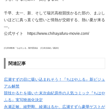
千早、太一、新、そして瑞沢高校競技かるた部の、まぶし
いほどに真っ直ぐな想いと情熱が交錯する、熱い夏が来る
―。
公式サイト https://www.chihayafuru-movie.com/
(C)2016映画「ちはやふる」製作委員会 (C)末次由紀／講談社
関連記事
広瀬すずの目に吸い込まれそう！『ちはやふる』新ビジュ
アル解禁
競技かるたを描いた末次由紀原作の人気コミック『ちはや
ふる』実写映画化決定
永瀬正敏、綾野剛、綾瀬はるか、広瀬すずら豪華ゲストが