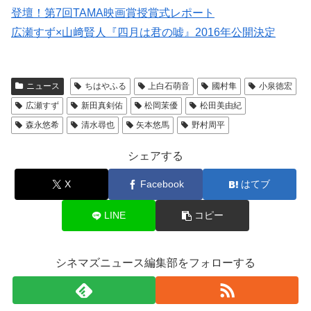
登壇！第7回TAMA映画賞授賞式レポート
広瀬すず×山﨑賢人『四月は君の嘘』2016年公開決定
ニュース
ちはやふる
上白石萌音
國村隼
小泉徳宏
広瀬すず
新田真剣佑
松岡茉優
松田美由紀
森永悠希
清水尋也
矢本悠馬
野村周平
シェアする
X
Facebook
はてブ
LINE
コピー
シネマズニュース編集部をフォローする