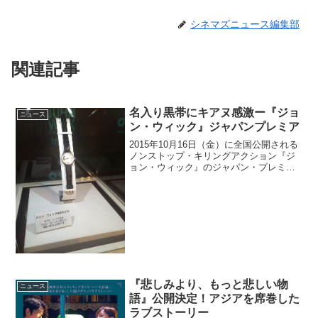
シネマズニュース編集部
関連記事
名入り黒帯にキアヌ感激ー『ジョ
ニュース
ン・ウィック』ジャパンプレミア
2015年10月16日（金）に全国公開される
ノンストップ・キリングアクション『ジ
ョン・ウィック』のジャパン・プレミア
に、主演のキアヌ・リーブスが登場し
た。試写会場には、実際に本作で使用さ
れたカール F.ブヘラの時計「マネロ オー
トデイト」も...
『悲しみより、もっと悲しい物
ニュース
語』公開決定！アジアを席巻した
ラブストーリー