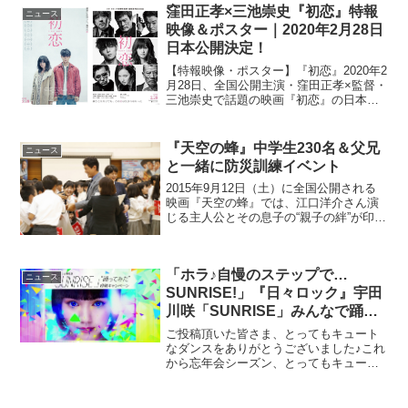
窪田正孝×三池崇史『初恋』特報
ニュース
映像＆ポスター｜2020年2月28日
日本公開決定！
【特報映像・ポスター】『初恋』2020年2
月28日、全国公開主演・窪田正孝×監督・
三池崇史で話題の映画『初恋』の日本公
開が2020年2月28日(金)に決定し、特報映
像と2種類のポスタービジュアルが到着し
た。先日行われた、トロント国際映画祭
『天空の蜂』中学生230名＆父兄
ニュース
の...
と一緒に防災訓練イベント
2015年9月12日（土）に全国公開される
映画『天空の蜂』では、江口洋介さん演
じる主人公とその息子の“親子の絆”が印象
的に描かれている。突然訪れる災害など
想定外のことが起きた時に自分や大事な
人を守り助けられるよう、“防災の日”であ
「ホラ♪自慢のステップで…
る9月1日...
ニュース
SUNRISE!」『日々ロック』宇田
川咲「SUNRISE」みんなで踊っ
てみたPVがついに完成♪
ご投稿頂いた皆さま、とってもキュート
なダンスをありがとうございました♪これ
から忘年会シーズン、とってもキュート
な「SUNRISE」振付を今から覚えて披露
すれば、宴会の主役は間違いナシ！ぜひ
皆さまでチャレンジしてみてください