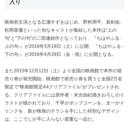
入り
映画初主演となる広瀬すずをはじめ、野村周平、真剣佑、
松岡茉優といった旬なキャストが集結した本作は“上の
句”と“下の句”の二部連続作となっており、『ちはやふる -
上の句-』が2016年3月19日（土）に公開、『ちはやふる -
下の句-』が2016年4月29日（金・祝）に公開となる。
また2015年12月12日（土）より全国の映画館で本作の前
売り券が発売開始。映画館で前売り券を買うと全国2万名
限定で“映画館限定A4クリアファイル”がプレゼントされ
る。クリアファイルには原作者・末次由紀描きおろしのイ
ラストが描かれており、千早がポップコーンを、太一がド
リンクを、新が映画のチラシを手にした特別なデザイン
は、ここでしか手に入らない貴重な一品だ。