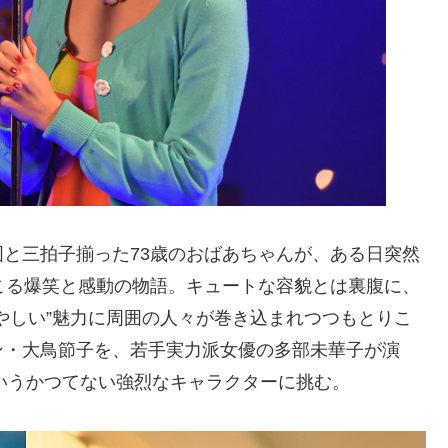
と三拍子揃った73歳のおばあちゃんが、ある日突然
こる爆笑と感動の物語。キュートな容貌とは裏腹に、
やしい”魅力に周囲の人々が巻き込まれつつもとりこ
ン・大鳥節子を、若手実力派女優の多部未華子が演
というかつてない強烈なキャラクターに挑む。