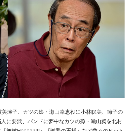
賞美津子、カツの娘・瀬山幸恵役に小林聡美、節子の
拓人に要潤、バンドに夢中なカツの孫・瀬山翼を北村
舞妓Haaaan!!!』『謝罪の王様』など数々のヒット