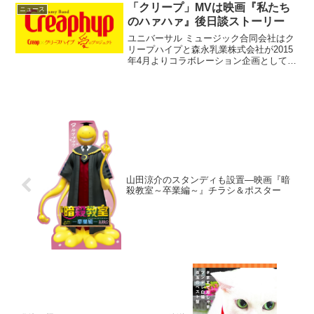
「クリープ」MVは映画『私たち
ニュース
のハァハァ』後日談ストーリー
ユニバーサル ミュージック合同会社はク
リープハイプと森永乳業株式会社が2015
年4月よりコラボレーション企画として展
開中の“愛のプロジェクト”第3弾として
「クリープハイプ」のボーカルを務める
尾崎世界観が書き下ろした楽曲「クリー
プ」のミュー...
山田涼介のスタンディも設置―映画『暗
殺教室～卒業編～』チラシ＆ポスター