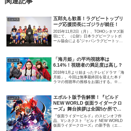
関連記事
五郎丸も歓喜！ラグビートップリ
ニュース
ーグ応援団長にゴジラが就任！
2015年11月2日（月）、TOHOシネマズ新
宿にて、（公財）日本ラグビーフットボ
ール協会による“ジャパンラグビートップ
リーグ2015-2016プレスカンファレン
ス”が開催され、日本ラグビー最高峰リー
グであるトップリーグの応援キャラクタ
「海月姫」の平均視聴率は
ーに...
ニュース
6.14%！視聴者の満足度は高し？
2018年1月より始まったテレビドラマ「海
月姫」。今回は無事最終回を迎えた本ド
ラマの視聴率の推移をお届けする。※ビ
デオリサーチ調べを参考にしておりま
す。「海月姫」概要放送クール 2018年1
月クール月曜日 21:00（フジテレビ系）
エボルト版予告解禁！『ビルド
ニュース
ある朝、...
NEW WORLD 仮面ライダークロ
ーズ』舞台挨拶は全国5か所で実
施
『仮面ライダービルド』のスピンオフ作
品、Vシネクスト『ビルド NEW WORLD
仮面ライダークローズ』の新予告（エボ
ルト版）、上映記念舞台挨拶の開催情報