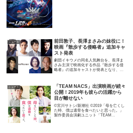
が解禁となった。今回解禁となった新予
告では、TVシリーズの“ラスボス...
前田敦子、長澤まさみの妹役に！
ニュース
映画『散歩する侵略者』追加キャ
スト発表
劇団イキウメの同名人気舞台を、長澤ま
さみ主演で映画化する作品『散歩する侵
略者』の追加キャストが発表となり、前
田敦子、東出昌大らの出演が明らかとな
った。映画『散歩する侵略者』追加キャ
スト発表数日間の行方不明の後、不仲だ
「TEAM NACS」出演映画が続々
ニュース
った夫がまるで別人のよう...
公開！2019年も彼らの活躍から
目が離せない
©宮川サトシ/新潮社 ©2019「母を亡くし
た時、僕は遺骨を食べたいと思った。」
製作委員会演劇ユニット「TEAM
NACS」安田顕出演の『母を亡くした
時、僕は遺骨を食べたいと思った。』が
2019年2月22日(金)より全国公開。2019...