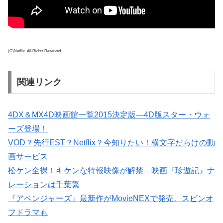
(C)Netflix. All Rights Reserved.
関連リンク
4DX＆MX4D映画館一覧2015決定版―4D版スター・ウォ
ーズ登場！
VOD？先行EST？Netflix？今知りたい！横文字だらけの動
画サービス
松ケン全裸！キケンな特報映像が解禁―映画『珍遊記』ナ
レーションは千葉繁
『アベンジャーズ』最新作がMovieNEXで発売。スピンオ
フドラマも