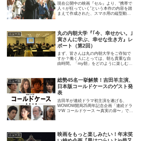
現在公開中の映画『セル』より、“携帯で
人々が狂っていく”という本作の内容を踏
まえて作成された、スマホ用の縦型動画
が解禁となった。映画の世界を疑似体験
『セル』縦型動画解禁コミック作家のク
レイ(ジョン・キューザック)は、ボストン
丸の内朝大学『｢今、幸せかい。｣
の空港から別居中...
ニュース
寅さんに学ぶ、幸せな生き方』レ
ポート（第2回）
まず、皆さんは丸の内朝大学をご存知で
すか？働く人にとっては、朝も貴重な自
由時間。「my朝」をどのように楽しむか
でその日一日のスタート決まります。ち
ょっと早起きして、興味があることを仲
間と学ぶ。新しい朝の過ごし方を提案し
総勢45名一挙解禁！吉田羊主演、
ニュース
ているのが、丸の内朝大...
日本版コールドケースのゲスト発
表
吉田羊が連続ドラマ初主演を遂げる、
WOWOW開局25周年記念企画「連続ドラ
マW コールドケース 〜真実の扉〜」で各
話のエピソードを飾る総勢45名のゲスト
キャストが発表とあった。コールドケー
ス日本版、豪華45名キャストを発表
WOW...
映画をもっと楽しみたい！年末笑
ニュース
い納め企画『男はつらいよin柴又