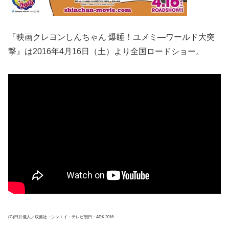
『映画クレヨンしんちゃん 爆睡！ユメミ―ワールド大突
撃』は2016年4月16日（土）より全国ロードショー。
(C)臼井儀人／双葉社・シンエイ・テレビ朝日・ADK 2016