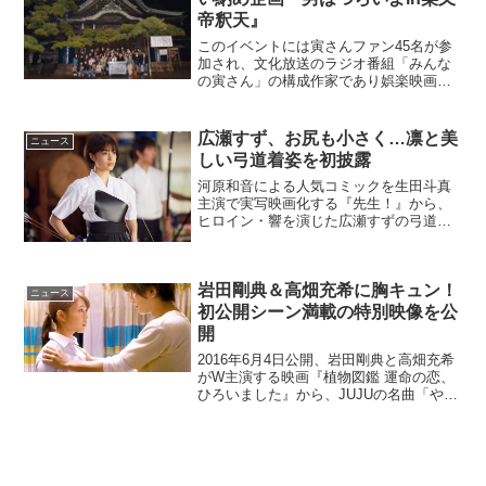
帝釈天』
このイベントには寅さんファン45名が参
加され、文化放送のラジオ番組「みんな
の寅さん」の構成作家であり娯楽映画研
究家の佐藤利明さんによるトークショー
や、1969年8月に公開された第1作「男は
つらいよ」の上映会、そして帝釈天での
広瀬すず、お尻も小さく…凛と美
ニュース
スペシャルイベン...
しい弓道着姿を初披露
河原和音による人気コミックを生田斗真
主演で実写映画化する『先生！』から、
ヒロイン・響を演じた広瀬すずの弓道着
姿が、シネマズに到着した。広瀬すず
「いままでで一番難しかったです」「自
分がその人を好きだって―どうしてみん
岩田剛典＆高畑充希に胸キュン！
な、わかるんだろう」高校二...
ニュース
初公開シーン満載の特別映像を公
開
2016年6月4日公開、岩田剛典と高畑充希
がW主演する映画『植物図鑑 運命の恋、
ひろいました』から、JUJUの名曲「やさ
しさで溢れるように」をカヴァーした
Flowerによる主題歌にのせたミュージッ
クトレーラーが解禁となった。映画『植
物図鑑 ...