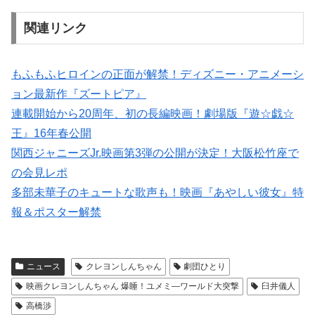
関連リンク
もふもふヒロインの正面が解禁！ディズニー・アニメーシ
ョン最新作『ズートピア』
連載開始から20周年、初の長編映画！劇場版『遊☆戯☆
王』16年春公開
関西ジャニーズJr.映画第3弾の公開が決定！大阪松竹座で
の会見レポ
多部未華子のキュートな歌声も！映画『あやしい彼女』特
報＆ポスター解禁
ニュース
クレヨンしんちゃん
劇団ひとり
映画クレヨンしんちゃん 爆睡！ユメミ―ワールド大突撃
臼井儀人
高橋渉