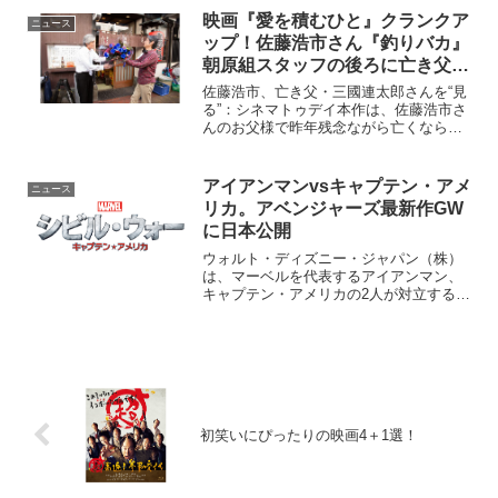
映画『愛を積むひと』クランクア
ニュース
ップ！佐藤浩市さん『釣りバカ』
朝原組スタッフの後ろに亡き父
三國連太郎さんの姿を見る♪
佐藤浩市、亡き父・三國連太郎さんを“見
る”：シネマトゥデイ本作は、佐藤浩市さ
んのお父様で昨年残念ながら亡くなられ
た三國連太郎さんの代表作である『釣り
バカ日誌』シリーズを長年手掛けてきた
朝原雄三監督による作品。佐藤さんは
アイアンマンvsキャプテン・アメ
ニュース
「朝原組は『釣りバカ日...
リカ。アベンジャーズ最新作GW
に日本公開
ウォルト・ディズニー・ジャパン（株）
は、マーベルを代表するアイアンマン、
キャプテン・アメリカの2人が対立する映
画『シビル・ウォー／キャプテン・アメ
リカ』を全米に先駆けて2016年4月29日
（金）に公開することを決めた。全米公
開は2016年5...
初笑いにぴったりの映画4＋1選！