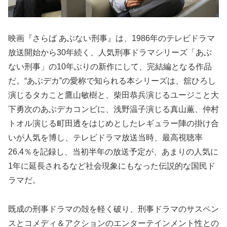
映画『さらば あぶない刑事』は、1986年のテレビドラマ
放送開始から30年続く、人気刑事ドラマシリーズ「あぶ
ない刑事」の10年ぶりの新作にして、完結編となる作品
だ。“あぶデカ”の愛称で知られる本シリーズは、舘ひろし
演じるタカこと鷹山敏樹と、柴田恭兵演じるユージこと大
下勇次のあぶデカコンビに、浅野温子演じる真山薫、仲村
トオル演じる町田透をはじめとしたレギュラー陣の掛け合
いが人気を博し、テレビドラマ放送当時、最高視聴率
26.4％を記録し、当初半年の放送予定が、あまりの人気に
1年に延長されるなど社会現象にもなった伝説的な国民ド
ラマだ。
既成の刑事ドラマの殻を軽く破り、刑事ドラマのサスペン
スとコメディ＆アクションのエンターテインメント性との