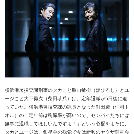
横浜港署捜査課刑事のタカこと鷹山敏樹（舘ひろし）とユ
ージこと大下勇次（柴田恭兵）は、定年退職が5日後に迫
っていた。横浜港署捜査課の課長となった町田透（仲村ト
オル）の「定年前は殉職率が高いので、センパイたちには
無事に退職してほしいんですよ！」という心配をよそに、
タカとユージは、銀星会の残党で今は新興のヤクザ闘竜会