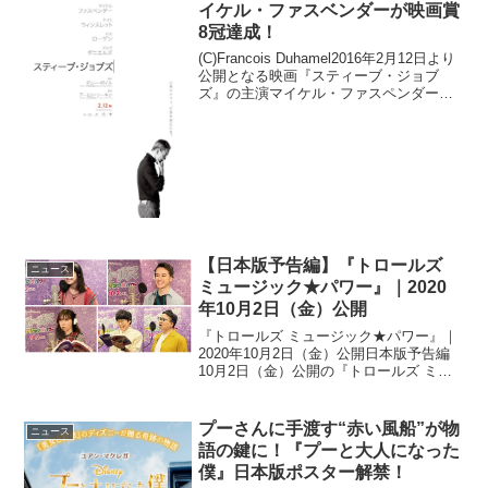
イケル・ファスベンダーが映画賞
8冠達成！
(C)Francois Duhamel2016年2月12日より
公開となる映画『スティーブ・ジョブ
ズ』の主演マイケル・ファスペンダー
が、本年度のオースティン映画批評家協
会賞、ノースカロライナ映画批評家協会
賞で、主演男優賞を受賞したことが明ら
か...
【日本版予告編】『トロールズ
ニュース
ミュージック★パワー』｜2020
年10月2日（金）公開
『トロールズ ミュージック★パワー』｜
2020年10月2日（金）公開日本版予告編
10月2日（金）公開の『トロールズ ミュ
ージック★パワー』より、上白石萌音と
ウエンツ瑛士、仲里依紗、ミキらが吹き
替える日本版予告編が完成した。予告編
プーさんに手渡す“赤い風船”が物
ニュース
では、ポップ...
語の鍵に！『プーと大人になった
僕』日本版ポスター解禁！