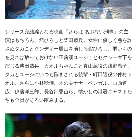
シリーズ完結編となる映画『さらば あぶない刑事』の主
演はもちろん、舘ひろしと柴田恭兵。女性に優しく悪を許
さぬタカことダンディー鷹山を演じる舘ひろし、弱いもの
を見れば放っておけない正義漢ユージことセクシー大下を
演じる柴田恭兵、カオルちゃんこと真山薫役の浅野温子、
タカとユージにいつも悩まされる後輩・町田透役の仲村ト
オル、さらに小林稔侍、木の実ナナ、ベンガル、山西道
広、伊藤洋三郎、長谷部香苗ら、懐かしの港署キャストた
ちも全員がそろい踏みする。