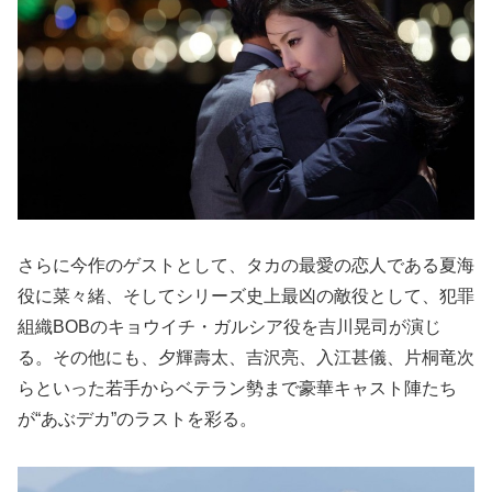
さらに今作のゲストとして、タカの最愛の恋人である夏海
役に菜々緒、そしてシリーズ史上最凶の敵役として、犯罪
組織BOBのキョウイチ・ガルシア役を吉川晃司が演じ
る。その他にも、夕輝壽太、吉沢亮、入江甚儀、片桐竜次
らといった若手からベテラン勢まで豪華キャスト陣たち
が“あぶデカ”のラストを彩る。