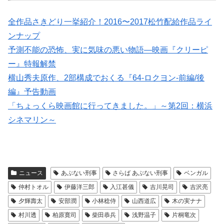
全作品さきどり一挙紹介！2016〜2017松竹配給作品ライ
ンナップ
予測不能の恐怖、実に気味の悪い物語―映画『クリーピ
ー』特報解禁
横山秀夫原作、2部構成でおくる『64-ロクヨン-前編/後
編』予告動画
「ちょっくら映画館に行ってきました。」～第2回：横浜
シネマリン～
ニュース
あぶない刑事
さらば あぶない刑事
ベンガル
仲村トオル
伊藤洋三郎
入江甚儀
吉川晃司
吉沢亮
夕輝壽太
安部潤
小林稔侍
山西道広
木の実ナナ
村川透
柏原寛司
柴田恭兵
浅野温子
片桐竜次