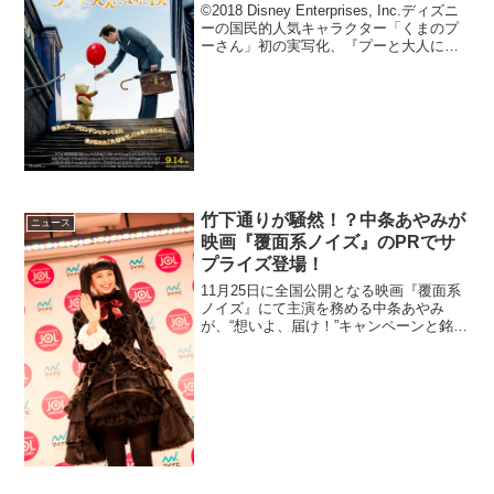
©2018 Disney Enterprises, Inc.ディズニ
ーの国民的人気キャラクター「くまのプ
ーさん」初の実写化、『プーと大人にな
った僕』の日本版ポスターが解禁され
た。日本版ポスターには、主演のユア
ン・マクレガー演じるクリストファ...
竹下通りが騒然！？中条あやみが
ニュース
映画『覆面系ノイズ』のPRでサ
プライズ登場！
11月25日に全国公開となる映画『覆面系
ノイズ』にて主演を務める中条あやみ
が、“想いよ、届け！”キャンペーンと銘打
って原宿の竹下通りでフォトカードの配
布を行った。このニュースのポイント・
映画『覆面系ノイズ』のキャンペーンで
主演の中条あやみが...