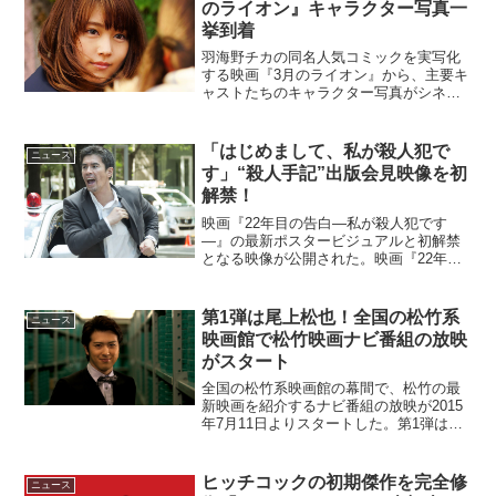
のライオン』キャラクター写真一
挙到着
羽海野チカの同名人気コミックを実写化
する映画『3月のライオン』から、主要キ
ャストたちのキャラクター写真がシネマ
ズに到着した。映画『3月のライオン』キ
ャラクター写真到着中学生でプロ棋士と
してデビューした桐山零(神木隆之介)は、
「はじめまして、私が殺人犯で
ニュース
東京の下町にひと...
す」“殺人手記”出版会見映像を初
解禁！
映画『22年目の告白―私が殺人犯です
―』の最新ポスタービジュアルと初解禁
となる映像が公開された。映画『22年目
の告白―私が殺人犯です―』映像初解禁
阪神大震災、地下鉄サリン事件……混沌
とした時代に起きた5件の連続殺人事件。
第1弾は尾上松也！全国の松竹系
ニュース
被害者に近しい者に殺...
映画館で松竹映画ナビ番組の放映
がスタート
全国の松竹系映画館の幕間で、松竹の最
新映画を紹介するナビ番組の放映が2015
年7月11日よりスタートした。第1弾は尾
上松也が松竹映画をナビゲート！この企
画は、松竹120周年・SMT（松竹マルチ
プレックスシアターズ）20周年を記念し
ヒッチコックの初期傑作を完全修
ニュース
行われるも...