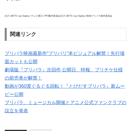
(C)T-ARTS / syn Sophia / テレビ東京 / PP3製作委員会(C)T-ARTS / syn Sophia / 映画プリパラ製作委員会
関連リンク
プリパラ映画最新作“プリパリ”本ビジュアル解禁！先行場
面カットも公開
劇場版『プリパラ』次回作 公開日、特報、プリチケ仕様
の前売券が解禁！
動画が360度ぐるぐる回転！『とびだすプリパラ』新ムー
ビー公開
プリパラ、ミュージカル開催とアニメ公式ファンクラブの
設立を発表