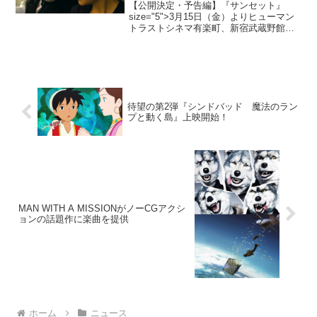
【公開決定・予告編】『サンセット』
size="5">3月15日（金）よりヒューマン
トラストシネマ有楽町、新宿武蔵野館他
にてロードショー『サウルの息子』のネ
メシュ・ラースロー監督最新作『サンセ
ット』が、2019年3月15日（金）より日
本公開が...
待望の第2弾『シンドバッド 魔法のラン
プと動く島』上映開始！
MAN WITH A MISSIONがノーCGアクシ
ョンの話題作に楽曲を提供
ホーム
ニュース