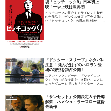
復「ヒッチコック9」日本初上
映！一挙上映は世界初
ヒッチコックの現存するサイレント時代
の全作品を、デジタル修復で完全復元し
た「ヒッチコック9」の日本初上映が、
MOVIX京都にて実施される。全作品を一
挙上映するのは、今回が世界初となる。
アルフレッド・ヒッチコック、初期の傑
作が完全デジタル修復...
『ドクター・スリープ』ネタバレ
ニュース
注意！ 死んだはずのハロラン登
場の秘密を独占公開！
ユアン・マクレガーが、『シャイニン
グ』での壮絶な惨劇を生き延び、大人に
なったダニーを演じる『ドクター・スリ
ープ』が絶賛公開中だ。最高傑作『シャ
イニング』の新たな恐怖を描き、11月8日
に全米公開され大ヒット。スティーヴ
『サンセット』公開決定＆予告編
ニュース
ン・キングが次に仕掛ける...
解禁｜ネメシュ・ラースロー監督
最新作