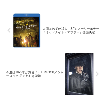
人間はわずか17人…SFミステリーホラー
『ミッドナイト・アフター』発売決定
今度は1895年が舞台『SHERLOCK／シャ
ーロック 忌まわしき花嫁』