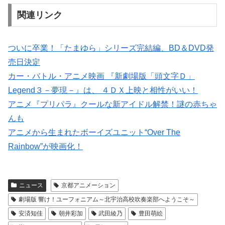
関連リンク
ついに卒業！「たまゆら」シリーズ完結編、BD＆DVD発
売日決定
カー・バトル・アニメ映画 『新劇場版「頭文字Ｄ」
Legend３－夢現－』は、 ４ＤＸ上映と相性がいい！
アニメ『プリパラ』クールな新アイドル解禁！謎の赤ちゃ
んも
アニメから生まれたボーイズユニット“Over The
Rainbow”が映画化！
ニュース
京都アニメーション
劇場版 響け！ユーフォニアム～北宇治高校吹奏楽部へようこそ～
安済知佳
朝井彩加
武田綾乃
豊田萌絵