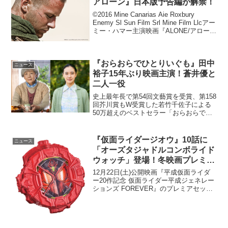
アローン』日本版予告編が解禁！
©2016 Mine Canarias Aie Roxbury
Enemy Sl Sun Film Srl Mine Film Llcアー
ミー・ハマー主演映画『ALONE/アロー
ン』が2018年2018年6月16日（土）に公
開。緊迫感が伝わ...
『おらおらでひとりいぐも』田中
ニュース
裕子15年ぶり映画主演！蒼井優と
二人一役
史上最年長で第54回文藝賞を受賞、第158
回芥川賞もW受賞した若竹千佐子による
50万超えのベストセラー「おらおらでひ
とりいぐも」が、田中裕子主演で映画化
されることが決定した。 本作の主人公
は、75歳でひとり暮らしをしている“桃子
『仮面ライダージオウ』10話に
ニュース
さ...
「オーズタジャドルコンボライド
ウォッチ」登場！冬映画プレミア
セット特典に
12月22日(土)公開映画『平成仮面ライダ
ー20作記念 仮面ライダー平成ジェネレー
ションズ FOREVER』のプレミアセット
特典が解禁された。毎年、発売開始とと
もに即完売している、特別ビジュアルの
ムビチケカード（親子ペア券...