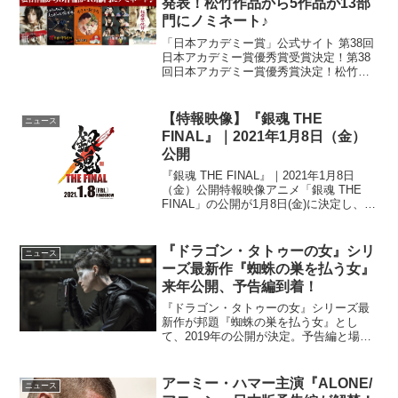
発表！松竹作品から5作品が13部
門にノミネート♪
「日本アカデミー賞」公式サイト 第38回
日本アカデミー賞優秀賞受賞決定！第38
回日本アカデミー賞優秀賞決定！松竹作
品からは…優秀作品賞『紙の月』『小さ
いおうち』が受賞！優秀監督賞本木克英
監督（『超高速!参勤交代』）が受賞！吉
【特報映像】『銀魂 THE
ニュース
田大八監督（『紙...
FINAL』｜2021年1月8日（金）
公開
『銀魂 THE FINAL』｜2021年1月8日
（金）公開特報映像アニメ「銀魂 THE
FINAL」の公開が1月8日(金)に決定し、特
報映像が解禁された。「終わる終わる」
詐欺とも言われていたアニメ「銀魂」シ
リーズが、今度こそ本当に終わりを迎...
『ドラゴン・タトゥーの女』シリ
ニュース
ーズ最新作『蜘蛛の巣を払う女』
来年公開、予告編到着！
『ドラゴン・タトゥーの女』シリーズ最
新作が邦題『蜘蛛の巣を払う女』とし
て、2019年の公開が決定。予告編と場面
写真が解禁された。原作は、全世界で累
計9,000万部以上の売り上げを誇る、スウ
ェーデンのベストセラー・ミステリー
アーミー・ハマー主演『ALONE/
ニュース
「ミレニアム」シリ...