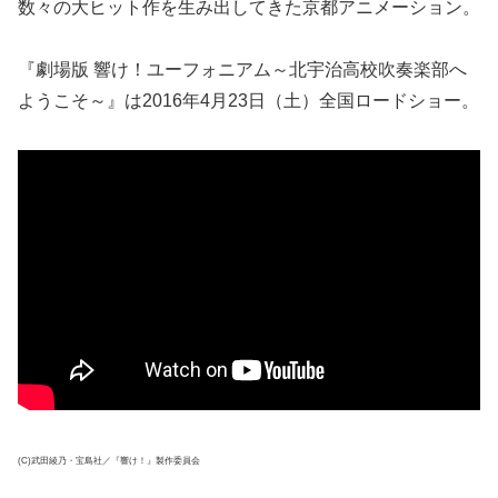
数々の大ヒット作を生み出してきた京都アニメーション。
『劇場版 響け！ユーフォニアム～北宇治高校吹奏楽部へ
ようこそ～』は2016年4月23日（土）全国ロードショー。
(C)武田綾乃・宝島社／『響け！』製作委員会